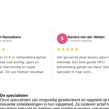
 Rameakers
Sandra van der Velden
S
geleden
8 maanden geleden
★
★★★★★
n H.I.F.U. behandeling gehad.
Het gevoel bij deze beauty salon kl
s heel prettig, open en
helemaal. Een hele goede HIFU
s heel kundig en super
behandeling gehad van Daisy. Een
 Zie ook meteen resultaat.
specialist in haar werk.
De specialisten
Onze specialisten zijn zorgvuldig geselecteerd en opgeleid op 
nieuwste ontwikkelingen in hun vakgebied. Ze luisteren actief
resultaten behaald en hebben veel
positieve reviews
ontvangen