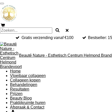
Ga
direct
naar
de
hoofdinhoud
Gratis verzending vanaf €100
Bestseller: 
Beauté Nature - Esthetisch Centrum Helmond Brand
Home
Vloeibaar collageen
Collageen kopen
Behandelingen
Resultaten
Prijzen
Beauty Blog
Praktijkruimte huren
Afspraak & Contact