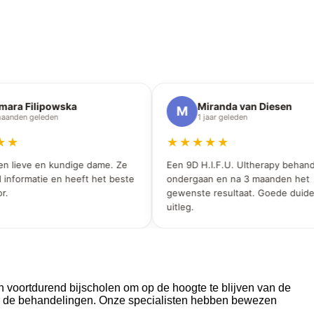
ra Filipowska
Miranda van Diesen
M
nden geleden
1 jaar geleden
★
★★★★★
 lieve en kundige dame. Ze
Een 9D H.I.F.U. Ultherapy behandel
nformatie en heeft het beste
ondergaan en na 3 maanden het
gewenste resultaat. Goede duidelij
uitleg.
h voortdurend bijscholen om op de hoogte te blijven van de
ver de behandelingen. Onze specialisten hebben bewezen