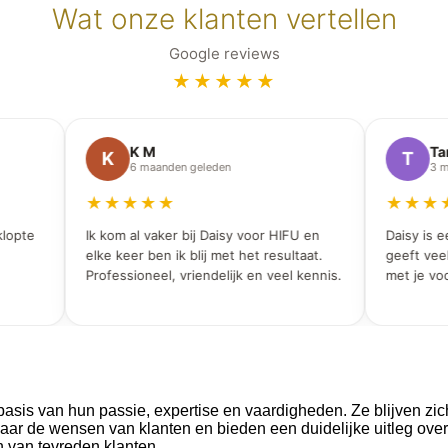
Wat onze klanten vertellen
Google reviews
★★★★★
K M
Tama
K
T
6 maanden geleden
3 maa
★★★★★
★★★★
opte
Ik kom al vaker bij Daisy voor HIFU en
Daisy is een
elke keer ben ik blij met het resultaat.
geeft veel i
Professioneel, vriendelijk en veel kennis.
met je voor.
basis van hun passie, expertise en vaardigheden. Ze blijven zic
 naar de wensen van klanten en bieden een duidelijke uitleg o
 van tevreden klanten.