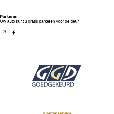
Parkeren
Uw auto kunt u gratis parkeren voor de deur.
I
F
n
a
s
c
t
e
a
b
g
o
r
o
a
k
m
Klantenservice