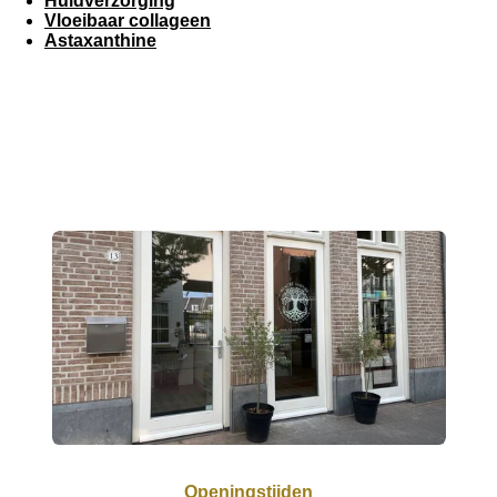
Huidverzorging
Vloeibaar collageen
Astaxanthine
Openingstijden