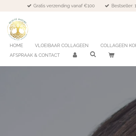
Gratis verzending vanaf €100
Bestseller:
Ga
direct
naar
de
hoofdinhoud
HOME
VLOEIBAAR COLLAGEEN
COLLAGEEN KO
AFSPRAAK & CONTACT