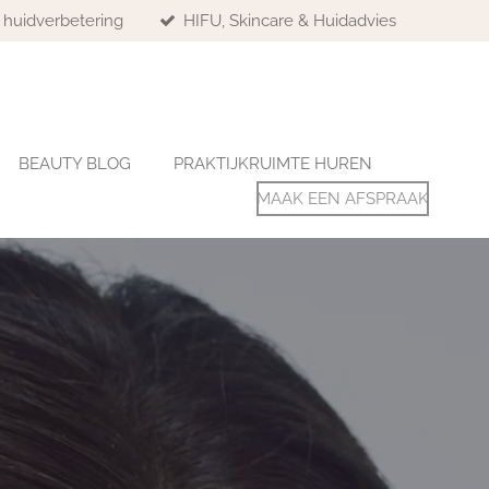
& huidverbetering
HIFU, Skincare & Huidadvies
BEAUTY BLOG
PRAKTIJKRUIMTE HUREN
MAAK EEN AFSPRAAK