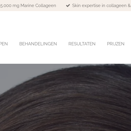
 15.000 mg Marine Collageen
Skin expertise in collageen 
PEN
BEHANDELINGEN
RESULTATEN
PRIJZEN