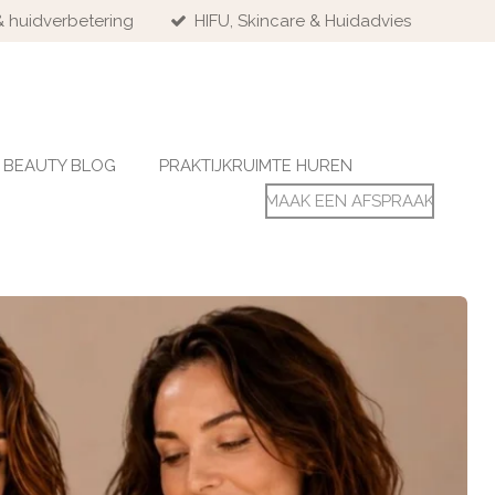
& huidverbetering
HIFU, Skincare & Huidadvies
BEAUTY BLOG
PRAKTIJKRUIMTE HUREN
MAAK EEN AFSPRAAK