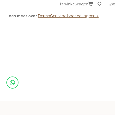
In winkelwagen
Lees meer over
DermaGen vloeibaar collageen >
W
h
a
t
s
A