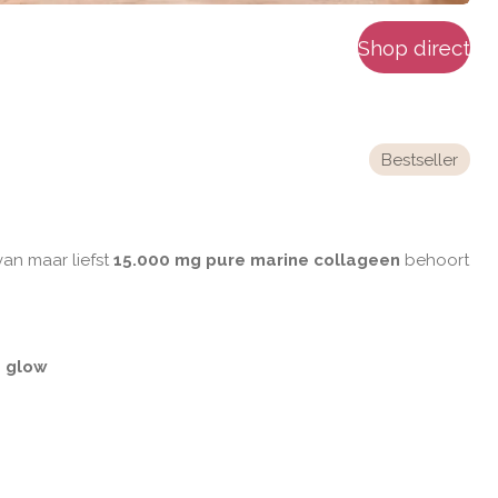
Shop direct
Bestseller
van maar liefst
15.000 mg pure marine collageen
behoort
e glow