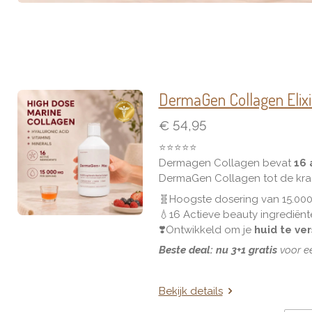
DermaGen Collagen Elixi
€ 54,95
⭐️⭐️⭐️⭐️⭐️
Dermagen Collagen bevat
16 
DermaGen Collagen
tot de kr
🧬
Hoogste dosering van 15.00
💧
16 Actieve beauty ingrediën
❣️
Ontwikkeld om je
huid te ve
Beste deal: nu 3+1 gratis
voor e
Bekijk details