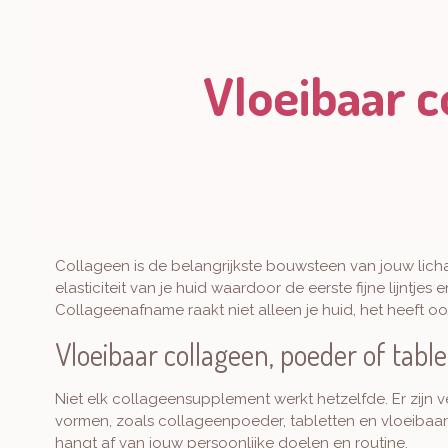
p
p
Vloeibaar c
Collageen is de belangrijkste bouwsteen van jouw licha
elasticiteit van je huid waardoor de eerste fijne lijntj
Collageenafname raakt niet alleen je huid, het heeft oo
Vloeibaar collageen, poeder of tabl
Niet elk collageensupplement werkt hetzelfde. Er zijn 
vormen, zoals collageenpoeder, tabletten en vloeibaa
hangt af van jouw persoonlijke doelen en routine.