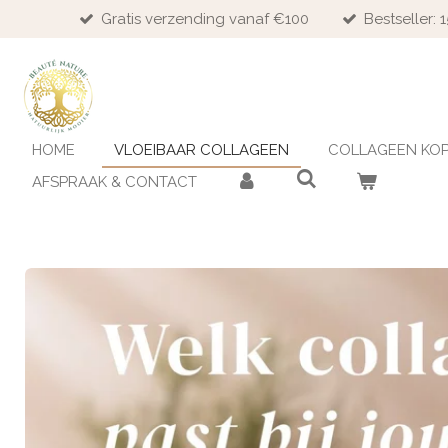
Gratis verzending vanaf €100
Bestseller:
Ga
direct
naar
de
hoofdinhoud
HOME
VLOEIBAAR COLLAGEEN
COLLAGEEN KO
AFSPRAAK & CONTACT