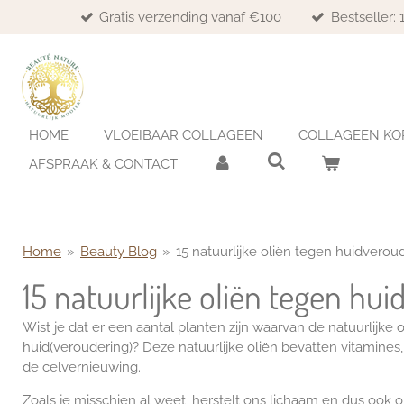
Gratis verzending vanaf €100
Bestseller:
Ga
direct
naar
de
hoofdinhoud
HOME
VLOEIBAAR COLLAGEEN
COLLAGEEN KO
AFSPRAAK & CONTACT
Home
»
Beauty Blog
»
15 natuurlijke oliën tegen huidverou
15 natuurlijke oliën tegen hu
Wist je dat er een aantal planten zijn waarvan de natuurlijke 
huid(veroudering)? Deze natuurlijke
oliën
bevatten vitamines
de
celvernieuwing.
Zoals je misschien al weet, herstelt ons lichaam en dus ook o