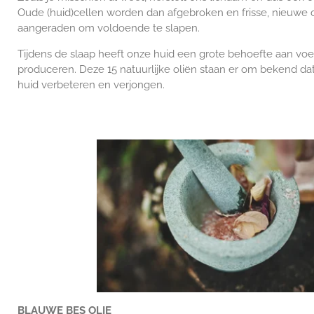
Oude (huid)cellen worden dan afgebroken en frisse, nieuwe 
aangeraden om voldoende te slapen.
Tijdens de slaap heeft onze huid een grote behoefte aan vo
produceren. Deze 15 natuurlijke oliën staan er om bekend da
huid verbeteren en verjongen.
BLAUWE BES OLIE