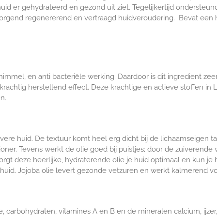
huid er gehydrateerd en gezond uit ziet. Tegelijkertijd ondersteu
orgend regenererend en vertraagd
huidveroudering.
Bevat een h
himmel, en anti bacteriële werking. Daardoor is dit ingrediënt zee
krachtig herstellend effect. Deze krachtige en actieve stoffen in
n.
uivere huid. De textuur komt heel erg dicht bij de lichaamseigen 
ioner. Tevens werkt de olie goed bij puistjes; door de zuiverende 
rgt deze heerlijke, hydraterende olie je huid optimaal en kun je h
huid. Jojoba olie levert gezonde vetzuren en werkt kalmerend vo
e, carbohydraten, vitamines A en B en de mineralen calcium, ijzer