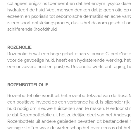
collageen enigszins toeneemt en dat het enzym lysyloxidase,
hydrateert de huid. Veel mensen denken dat je
geen olie op 
eczeem en psoriasis tot seborroïsche dermatitis en acne 
is een soort ontstekingsproces, dus is het daarom geschikt
schilferende (hoofd)huid.
ROZENOLIE
Rozenolie bevat een hoge gehalte aan vitamine C, proteïne e
voor de gevoelige huid, heeft een hydraterende werking, het h
een onzuivere huid en puistjes. Rozenolie werkt anti-aging, h
ROZENBOTTELOLIE
Rozenbottel olie wordt uit het rozenbottelzaad van de Rosa 
een positieve invloed op een verbrande huid. I
s bijzonder ri
huid nodig om nieuwe huidcellen aan te maken. Hierdoor stimu
je dat Rozenbottelolie uit het zuidelijke deel van het Andes
Rozenbottels uit andere gebieden bevatten dit bestanddeel ni
weinige stoffen waar de wetenschap het over eens is dat het