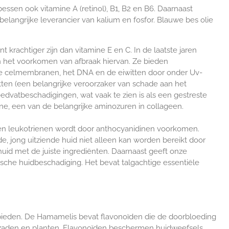
essen ook vitamine A (retinol), B1, B2 en B6. Daarnaast
belangrijke leverancier van kalium en fosfor. Blauwe bes olie
.
rachtiger zijn dan vitamine E en C. In de laatste jaren
n het voorkomen van afbraak hiervan. Ze bieden
de celmembranen, het DNA en de eiwitten door onder Uv-
tten (een belangrijke veroorzaker van schade aan het
edvatbeschadigingen, wat vaak te zien is als een gestreste
ine, een van de belangrijke aminozuren in collageen.
 en leukotrienen wordt door anthocyanidinen voorkomen.
, jong uitziende huid niet alleen kan worden bereikt door
uid met de juiste ingrediënten. Daarnaast geeft onze
ische huidbeschadiging. Het bevat talgachtige essentiële
 bieden. De Hamamelis bevat flavonoïden die de doorbloeding
en, zaden en planten. Flavonoïden beschermen huidweefsels