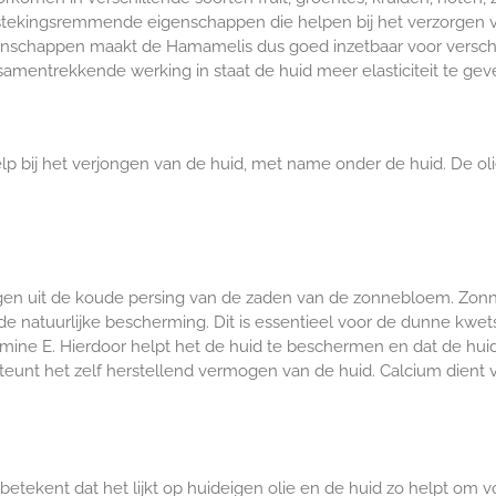
tstekingsremmende eigenschappen die helpen bij het verzorgen v
schappen maakt de Hamamelis dus goed inzetbaar voor verschill
amentrekkende werking in staat de huid meer elasticiteit te geve
help bij het verjongen van de huid, met name onder de huid. De 
n uit de koude persing van de zaden van de zonnebloem. Zonneb
 de natuurlijke bescherming. Dit is essentieel voor de dunne kw
mine E. Hierdoor helpt het de huid te beschermen en dat de huid
teunt het zelf herstellend vermogen van de huid. Calcium dient 
it betekent dat het lijkt op huideigen olie en de huid zo helpt om 