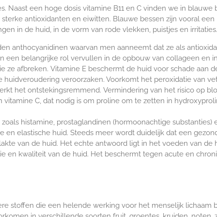
es. Naast een hoge dosis vitamine B11 en C vinden we in blauwe b
 sterke antioxidanten en eiwitten.
Blauwe bessen zijn vooral een 
en in de huid, in de vorm van rode vlekken, puistjes en irritaties
n anthocyanidinen waarvan men aanneemt dat ze als antioxidant k
 een belangrijke rol vervullen in de opbouw van collageen en i
ie ze afbreken. Vitamine E beschermt de huid voor schade aan 
die huidveroudering veroorzaken. Voorkomt het peroxidatie van ve
erkt het ontstekingsremmend. Vermindering van het risico op blo
n vitamine C, dat nodig is om proline om te zetten in hydroxyprol
zoals histamine, prostaglandinen (hormoonachtige substanties)
en elastische huid. Steeds meer wordt duidelijk dat een gezonde
te van de huid. Het echte antwoord ligt in het voeden van de h
ie en kwaliteit van de huid. Het beschermt tegen acute en chron
dere stoffen die een helende werking voor het menselijk lichaam
voorkomen in verschillende soorten fruit, groentes, kruiden, not