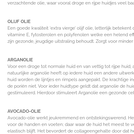
verzachtende olie, waar vooral droge en rijpe huidjes veel baa
OLIJF OLIE
Een goede kwaliteit
‘extra vierge’ olijf olie, letterlijk betek
vitamine E, fytosterolen en polyfenolen welke een helend ef
zijn gezonde, jeugdige uitstraling behoudt. Zorgt voor minder i
ARGANOLIE
Voor een droge tot normale huid en van vettig tot rijpe huid,
natuurlijke arganolie heeft op iedere huid een andere uitwer
huid worden de lijntjes en rimpels aangepakt. De krachtige in
de poriën niet. Voor ieder huidtype geldt dat arganolie de h
gestimuleerd. Hierdoor stimuleert Arganolie een gezonde ce
AVOCADO-OLIE
Avocado-olie werkt jeukremmend en ontstekingswerend. Het 
voor de handen en voeten; daar waar de huid het meest te v
elastisch blijft. Het bevordert de collageengehalte door dat