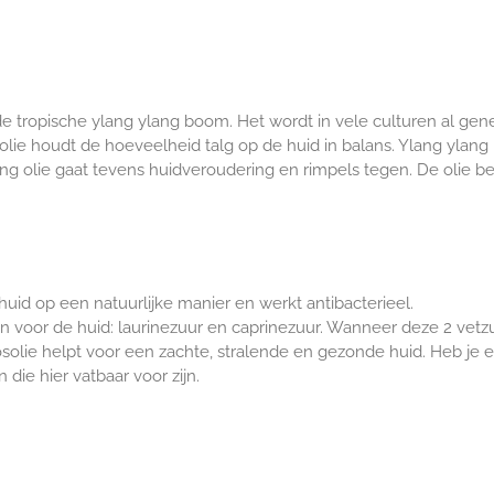
 tropische ylang ylang boom. Het wordt in vele culturen al gene
g olie houdt de hoeveelheid talg op de huid in balans. Ylang ylan
ang olie gaat tevens huidveroudering en rimpels tegen. De olie be
huid op een natuurlijke manier en werkt antibacterieel.
zuren voor de huid: laurinezuur en caprinezuur. Wanneer deze 2 v
lie helpt voor een zachte, stralende en gezonde huid. Heb je ee
ie hier vatbaar voor zijn.