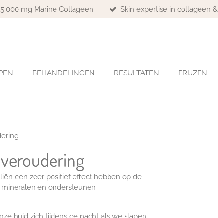
 15.000 mg Marine Collageen
Skin expertise in collageen 
PEN
BEHANDELINGEN
RESULTATEN
PRIJZEN
dering
idveroudering
oliën een zeer positief effect hebben op de
, mineralen en ondersteunen
nze huid zich tijdens de nacht als we slapen.