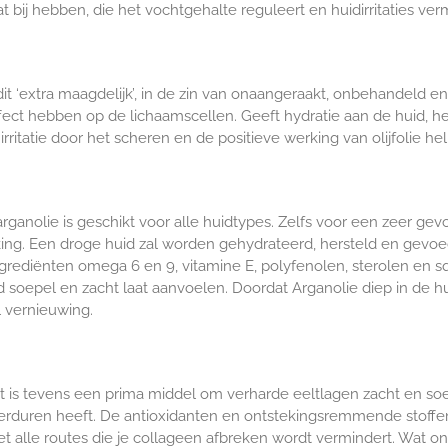
t bij hebben, die het vochtgehalte reguleert en huidirritaties ver
ent dit ‘extra maagdelijk’, in de zin van onaangeraakt, onbehandeld 
fect hebben op de lichaamscellen. Geeft hydratie aan de huid, h
rritatie door het scheren en de positieve werking van olijfolie he
 arganolie is geschikt voor alle huidtypes. Zelfs voor een zeer ge
king. Een droge huid zal worden gehydrateerd, hersteld en gevoed,
grediënten omega 6 en 9, vitamine E, polyfenolen, sterolen en sq
uid soepel en zacht laat aanvoelen. Doordat Arganolie diep in de
l vernieuwing.
is tevens een prima middel om verharde eeltlagen zacht en soe
erduren heeft.
De antioxidanten en ontstekingsremmende stoffen i
 het alle routes die je collageen afbreken wordt vermindert. Wat 