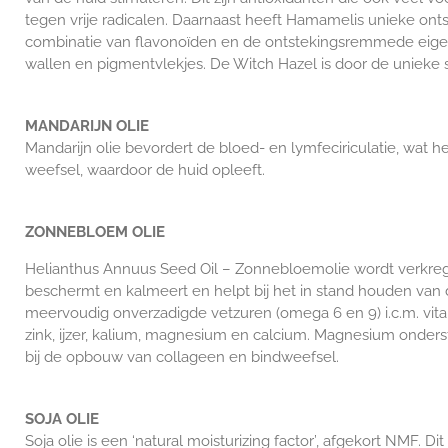
tegen vrije radicalen. Daarnaast heeft Hamamelis unieke on
combinatie van flavonoïden en de ontstekingsremmede eigen
wallen en pigmentvlekjes. De Witch Hazel is door de unieke s
MANDARIJN OLIE
Mandarijn olie bevordert de bloed- en lymfeciriculatie, wat 
weefsel, waardoor de huid opleeft.
ZONNEBLOEM OLIE
Helianthus Annuus Seed Oil – Zonnebloemolie wordt verkrege
beschermt en kalmeert en helpt bij het in stand houden van
meervoudig onverzadigde vetzuren (omega 6 en 9) i.c.m. vita
zink, ijzer, kalium, magnesium en calcium. Magnesium onders
bij de opbouw van collageen en bindweefsel.
SOJA OLIE
Soja olie is een ‘natural moisturizing factor’, afgekort NMF. D