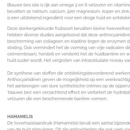
Blauwe bes olie is rijk aan omega 3 en 6 vetzuren en vitamin
bevatten ze natrium, calcium, ijzer magnesium, koper en zink,
is een uitstekend ingrediënt voor een droge huid en ontsteking
Deze donkergekleurde fruitsoort bevatten kleine hoeveelhede
hebben diverse studies aangetoond dat deze anthocyanidinen
b
escherming van collageen en elastine tegen de enzymen d
straling. Ook vermindert het de vorming van vrije radicalen 
celmembraan), herstelt en versterkt het de huidbarrière en w
huid ouder wordt. Het vergroten van intracellulaire niveau va
De synthese van stoffen die ontstekingsbevorderend werken 
Anthocyanidinen geven de mogelijkheid op een veerkrachtige 
het aanbrengen van dure synthetische crèmes op de oppervlak
‘blauwe bes’ een verzachtend effect en verbetert de hydratat
vetzuren die een beschermende barrière vormen.
HAMAMELIS
De toverhazelaarstruik (Hamamelis) bevat een aantal bijzon
van de huid stimuleren. Dit zijn antioxidanten die ook veel 