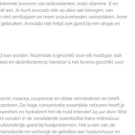
stekende bronnen van antioxidanten, zoals vitamine E en
t wel. Je kunt avocado olie op alles aan brengen, van
n
niet verstoppen en meer onzuiverheden veroorzaken. Acne
 gebruiken. A
vocado olie helpt ook goed bij een droge en
 kan worden. Rozenolie is geschikt voor elk huidtype, ook
ieel en desinfecterend, hierdoor is het tevens geschikt voor
 acné,
rosacea, couperose
en striae verminderen en heeft
a-caroteen. De hoge concentratie essentiële vetzuren heeft je
weefsel en hydrateert het de huid intensief 24 uur door. Wist
s vonden in de verwilderde rozenbottel trans-retinolzuur.
uitzonderlijk goed bij huidproblemen. Het is een van de
geenproductie en verhoogt de gehaltes aan hyaluronzuur en