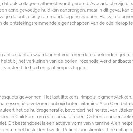
 dat ook collageen afbreekt wordt geremd. Avocado olie zijn uit
een acne gevoelige huid kan aanbrengen, maar in dit geval kan da
vanwege de ontstekingsremmende eigenschappen. Het zal de
porië
 om de ontstekingsremmende eigenschappen van de olie hierop te
n antioxidanten waardoor het voor meerdere doeleinden gebruikt
elpt bij het verkleinen van de poriën, rozenolie werkt antibacter
et versterkt de huid en gaat rimpels tegen.
Mosqueta gewonnen. Het laat littekens, rimpels, pigmentvlekken,
jk aan essentiële vetzuren, antioxidanten, vitamine A en C en bèt
leert het de huidregeneratie, bevordert het herstel van litteken
gebied in Chili komt om een speciale reden: Chileense onderzoeker
et. Dit bestanddeel is een actieve vorm van vitamine A en helpt 
 echt rimpel bestrijdend werkt. Retinolzuur stimuleert de colla