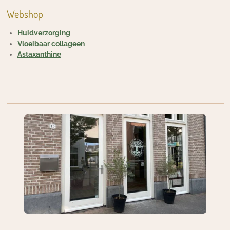
Webshop
Huidverzorging
Vloeibaar collageen
Astaxanthine