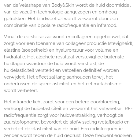
van de Velashape van Body&Skin wordt de huid doormiddel
van de vacuüm technologie aangezogen en omhoog
getrokken. Het bindweefsel wordt verwarmt door een
combinatie van bipolaire radiofrequentie en infrarood.
Vanaf de eerste sessie wordt er collageen opgebouwd, dat
zorgt voor
een toename van collageenproductie (stevigheid),
elastine (soepelheid) en hyaluronzuur voor volume en
hydratatie. Het algehele resultaat verstevigt de buitenste
huidlagen waardoor de huid wordt verstrakt, de
huidelasticiteit versterkt en vetcellen definitief worden
verwijdert.
Het effect zal lang aanhouden terwijl het
ondertussen de spierelasticiteit en het cel metabolisme
wordt verbetert.
Het infrarode licht zorgt voor een betere doorbloeding,
verhoogt de huidelasticiteit en verwarmt het vetweefsel. RF-
radiofrequentie zorgt voor huidverstrakking, verhoogt de
zuurstofopname, bevordert de stofwisseling (vetafbraak) en
verbetert de elasticiteit van de huid. Een radiofrequentie-
zender wordt tegen de huid gedrukt. Deze frequentiegolven