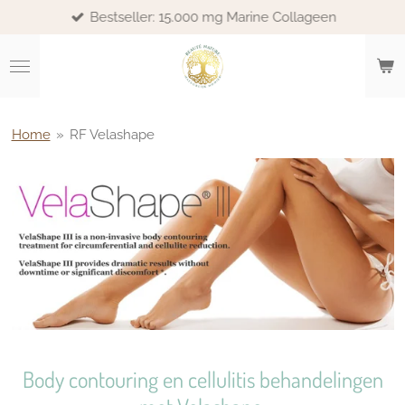
Bestseller: 15.000 mg Marine Collageen
Ga
direct
naar
de
hoofdinhoud
Home
»
RF Velashape
Body contouring en cellulitis behandelingen