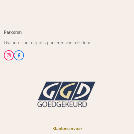
Parkeren
Uw auto kunt u gratis parkeren voor de deur.
I
F
n
a
s
c
t
e
a
b
g
o
r
o
a
k
m
Klantenservice