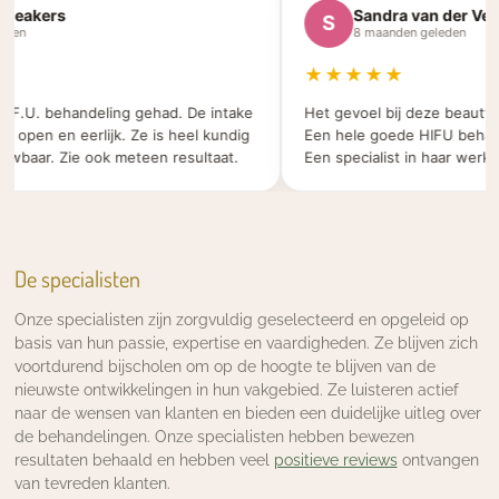
akers
Sandra van der Velde
S
n
8 maanden geleden
★★★★★
F.U. behandeling gehad. De intake
Het gevoel bij deze beauty sal
open en eerlijk. Ze is heel kundig
Een hele goede HIFU behandel
aar. Zie ook meteen resultaat.
Een specialist in haar werk.
De specialisten
Onze specialisten zijn zorgvuldig geselecteerd en opgeleid op
basis van hun passie, expertise en vaardigheden. Ze blijven zich
voortdurend bijscholen om op de hoogte te blijven van de
nieuwste ontwikkelingen in hun vakgebied. Ze luisteren actief
naar de wensen van klanten en bieden een duidelijke uitleg over
de behandelingen. Onze specialisten hebben bewezen
resultaten behaald en hebben veel
positieve reviews
ontvangen
van tevreden klanten.