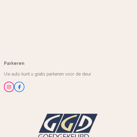
Parkeren
Uw auto kunt u gratis parkeren voor de deur.
I
F
n
a
s
c
t
e
a
b
g
o
r
o
a
k
m