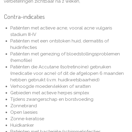
verbeteringen zichtbaar na 2 weken,
Contra-indicaties
Patiënten met actieve acne, vooral acne vulgaris
stadium III-IV
Patiënten met een ontstoken huid, dermatitis of
huidinfecties
Patiënten met genezing of bloedstollingsproblemen
(hemofilie)
Patiënten die Accutane (Isotretinoïne) gebruiken
(medicatie voor acne) of dit de afgelopen 6 maanden
hebben gebruikt (i.v.m. huidkwetsbaarheid)
Verhoogde moedervlekken of wratten
Gebieden met actieve herpes simplex
Tijdens zwangerschap en borstvoeding
Zonnebrand
Open laesies
Zonne-keratose
Huidkanker
Patiënten met bacteriële/schimmelinfecties