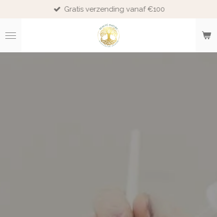
Gratis verzending vanaf €100
Ga
direct
naar
de
hoofdinhoud