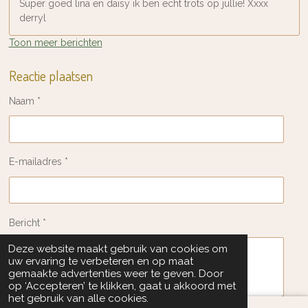
Super goed lina en daisy ik ben echt trots op jullie! Xxxx
derryl
Toon meer berichten
Reactie plaatsen
Naam *
E-mailadres *
Bericht *
Deze website maakt gebruik van cookies om
uw ervaring te verbeteren en op maat
gemaakte advertenties weer te geven. Door
op ‘Accepteren’ te klikken, gaat u akkoord met
het gebruik van alle cookies.