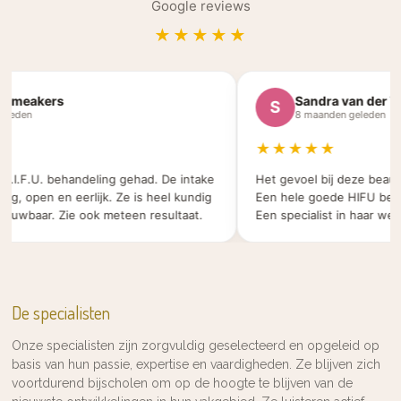
Google reviews
★★★★★
meakers
Sandra van der Vel
S
eden
8 maanden geleden
★★★★★
.I.F.U. behandeling gehad. De intake
Het gevoel bij deze beauty s
, open en eerlijk. Ze is heel kundig
Een hele goede HIFU behand
wbaar. Zie ook meteen resultaat.
Een specialist in haar werk.
De specialisten
Onze specialisten zijn zorgvuldig geselecteerd en opgeleid op
basis van hun passie, expertise en vaardigheden. Ze blijven zich
voortdurend bijscholen om op de hoogte te blijven van de