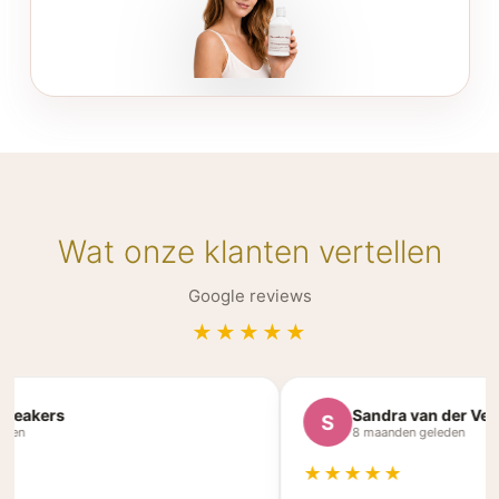
Wat onze klanten vertellen
Google reviews
★★★★★
akers
Sandra van der Velden
S
8 maanden geleden
★★★★★