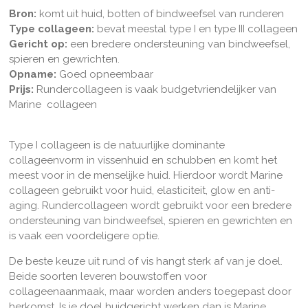
Bron:
komt uit huid, botten of bindweefsel van runderen
Type collageen:
bevat meestal type I en type III collageen
Gericht op:
een bredere ondersteuning van bindweefsel,
spieren en gewrichten.
Opname:
Goed opneembaar
Prijs:
Rundercollageen is vaak budgetvriendelijker van
Marine collageen
Type I collageen is de natuurlijke dominante
collageenvorm in vissenhuid en schubben en komt het
meest voor in de menselijke huid. Hierdoor wordt Marine
collageen gebruikt voor huid, elasticiteit, glow en anti-
aging. Rundercollageen wordt gebruikt voor een bredere
ondersteuning van bindweefsel, spieren en gewrichten en
is vaak een voordeligere optie.
De beste keuze uit rund of vis hangt sterk af van je doel.
Beide soorten leveren bouwstoffen voor
collageenaanmaak, maar worden anders toegepast door
herkomst. Is je doel huidgericht werken dan is Marine