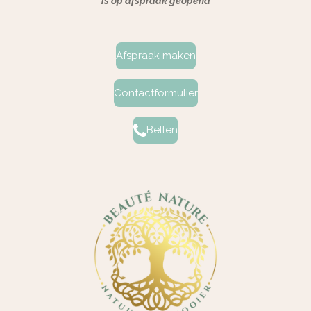
is op afspraak geopend
Afspraak maken
Contactformulier
Bellen