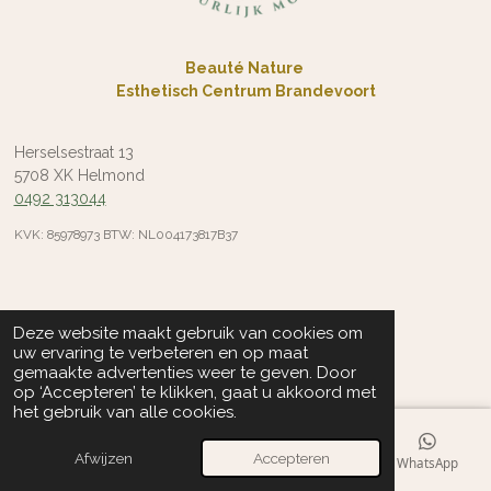
Beauté Nature
Esthetisch Centrum Brandevoort
Herselsestraat 13
5708 XK Helmond
0492 313044
KVK: 85978973 BTW: NL004173817B37
Deze website maakt gebruik van cookies om
uw ervaring te verbeteren en op maat
gemaakte advertenties weer te geven. Door
op ‘Accepteren’ te klikken, gaat u akkoord met
het gebruik van alle cookies.
Afwijzen
Accepteren
E-mailadres
Telefoonnummer
Kaart
WhatsApp