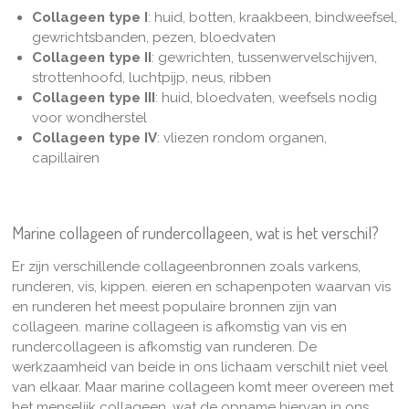
Collageen type I
: huid, botten, kraakbeen, bindweefsel,
gewrichtsbanden, pezen, bloedvaten
Collageen type II
: gewrichten, tussenwervelschijven,
strottenhoofd, luchtpijp, neus, ribben
Collageen type III
: huid, bloedvaten, weefsels nodig
voor wondherstel
Collageen type IV
: vliezen rondom organen,
capillairen
Marine collageen of rundercollageen, wat is het verschil?
Er zijn verschillende collageenbronnen zoals varkens,
runderen, vis, kippen. eieren en schapenpoten waarvan vis
en runderen het meest populaire bronnen zijn van
collageen. marine collageen is afkomstig van vis en
rundercollageen is afkomstig van runderen. De
werkzaamheid van beide in ons lichaam verschilt niet veel
van elkaar. Maar
marine collageen
komt meer overeen met
het menselijk collageen, wat de opname hiervan in ons