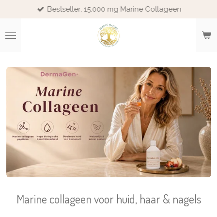
Bestseller: 15.000 mg Marine Collageen
Ga
direct
naar
de
hoofdinhoud
Marine collageen voor huid, haar & nagels