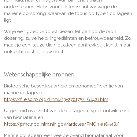
hun huid, haar en nagels van binnenuit willen
ondersteunen. Het is vooral interessant vanwege de
mariene oorsprong, waarvan de focus op type 1 collageen
ligt
Wil je een goed product kiezen, let dan op de bron,
dosering, zuiverheid, ingrediënten en betrouwbaarheid. Zo
maak je een keuze die niet alleen aantrekkelijk klinkt, maar
ook echt past bij jouw doel.
Wetenschappelijke bronnen
Biologische beschikbaarheid en opnameefficiëntie van
marine collageen
https://file.scirp.org/Html/13-2701752_61421.htm
Uitgebreid overzicht van de collageen type I-ontwikkeling
van biomaterialen
https://pmc.ncbi.nlm.nih.gov/articles/PMC9496548/
Marine collageen, een veelbelovend biomateriaal voor