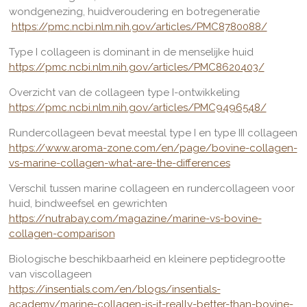
wondgenezing, huidveroudering en botregeneratie
https://pmc.ncbi.nlm.nih.gov/articles/PMC8780088/
Type I collageen is dominant in de menselijke huid
https://pmc.ncbi.nlm.nih.gov/articles/PMC8620403/
Overzicht van de collageen type I-ontwikkeling
https://pmc.ncbi.nlm.nih.gov/articles/PMC9496548/
Rundercollageen bevat meestal type I en type III collageen
https://www.aroma-zone.com/en/page/bovine-collagen-
vs-marine-collagen-what-are-the-differences
Verschil tussen marine collageen en rundercollageen voor
huid, bindweefsel en gewrichten
https://nutrabay.com/magazine/marine-vs-bovine-
collagen-comparison
Biologische beschikbaarheid en kleinere peptidegrootte
van viscollageen
https://insentials.com/en/blogs/insentials-
academy/marine-collagen-is-it-really-better-than-bovine-