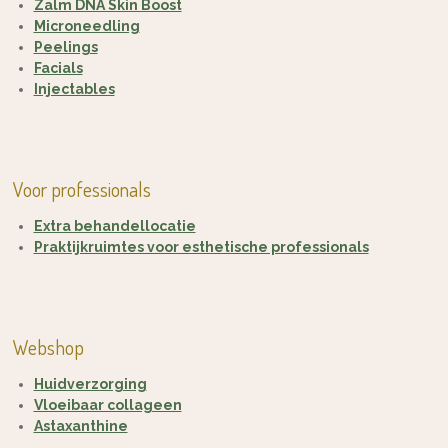
Zalm DNA Skin Boost
Microneedling
Peelings
Facials
Injectables
Voor professionals
Extra behandellocatie
Praktijkruimtes voor esthetische professionals
Webshop
Huidverzorging
Vloeibaar collageen
Astaxanthine