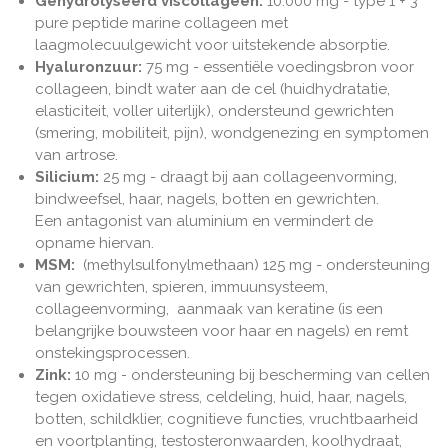
Gehydrolyseerd viscollageen:
10.000 mg - type 1 + 3
pure peptide marine collageen
met
laagmolecuulgewicht voor uitstekende absorptie.
Hyaluronzuur:
75 mg - essentiële voedingsbron voor
collageen, bindt water aan de cel
(huidhydratatie,
elasticiteit, voller uiterlijk), ondersteund gewrichten
(smering, mobiliteit, pijn), wondgenezing en symptomen
van artrose.
Silicium:
25 mg - draagt bij aan collageenvorming,
bindweefsel, haar, nagels, botten en gewrichten.
Een
antagonist van aluminium en vermindert de
opname hiervan.
MSM:
(methylsulfonylmethaan) 125 mg - ondersteuning
van gewrichten, spieren, immuunsysteem,
collageenvorming, a
anmaak van keratine (is een
belangrijke bouwsteen voor haar en nagels) en remt
onstekingsprocessen.
Zink:
10 mg
-
ondersteuning bij bescherming van cellen
tegen oxidatieve stress, celdeling, huid, haar, nagels,
botten, schildklier, cognitieve functies, vruchtbaarheid
en voortplanting, testosteronwaarden, koolhydraat,