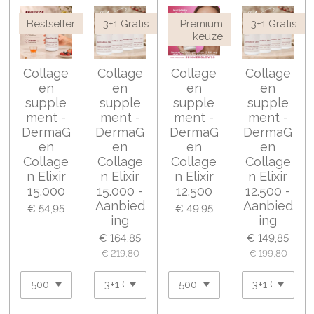
Bestseller
3+1 Gratis
Premium
3+1 Gratis
keuze
Collage
Collage
Collage
Collage
en
en
en
en
supple
supple
supple
supple
ment -
ment -
ment -
ment -
DermaG
DermaG
DermaG
DermaG
en
en
en
en
Collage
Collage
Collage
Collage
n Elixir
n Elixir
n Elixir
n Elixir
15.000
15.000 -
12.500
12.500 -
Aanbied
Aanbied
€ 54,95
€ 49,95
ing
ing
€ 164,85
€ 149,85
€ 219,80
€ 199,80