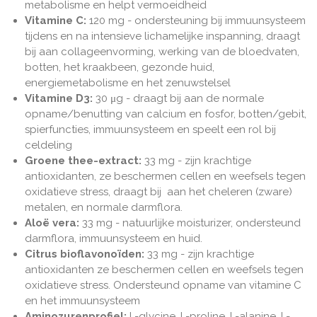
metabolisme en helpt vermoeidheid
Vitamine C:
120 mg - ondersteuning bij
immuunsysteem
tijdens en na intensieve lichamelijke inspanning, draagt ​​
bij aan collageenvorming, werking van de bloedvaten,
botten, het kraakbeen, gezonde huid,
energiemetabolisme en het zenuwstelsel
Vitamine D3:
30
μg -
draagt ​​bij aan de normale
opname/benutting van calcium en fosfor, botten/gebit,
spierfuncties, immuunsysteem en speelt een rol bij
celdeling
Groene thee-extract:
33 mg -
zijn krachtige
antioxidanten, ze beschermen cellen en weefsels tegen
oxidatieve stress, draagt bij aan het cheleren (zware)
metalen, en normale darmflora.
Aloë vera:
33 mg -
natuurlijke moisturizer, ondersteund
darmflora, immuunsysteem en huid.
Citrus bioflavonoïden:
33 mg - zijn
krachtige
antioxidanten ze beschermen cellen en weefsels tegen
oxidatieve stress. Ondersteund opname van vitamine C
en het immuunsysteem
Aminozurenprofiel:
L-glycine, L-proline, L-alanine, L-