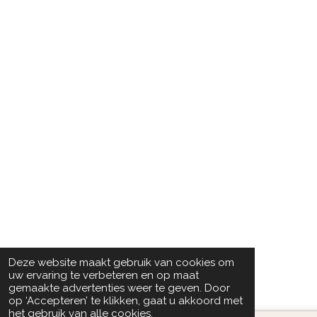
Deze website maakt gebruik van cookies om
uw ervaring te verbeteren en op maat
gemaakte advertenties weer te geven. Door
op ‘Accepteren’ te klikken, gaat u akkoord met
het gebruik van alle cookies.