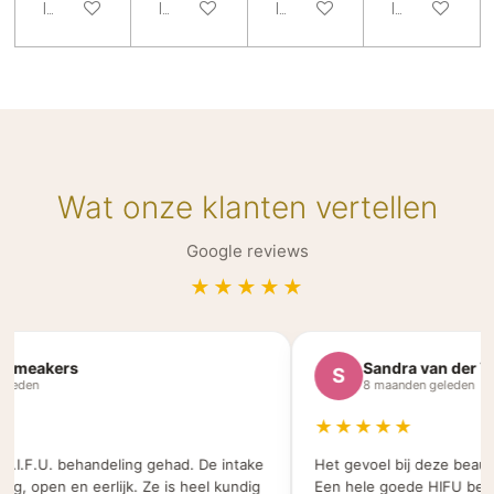
In winkelwagen
In winkelwagen
In winkelwagen
In winkelwa
Wat onze klanten vertellen
Google reviews
★★★★★
meakers
Sandra van der Vel
S
eden
8 maanden geleden
★★★★★
.I.F.U. behandeling gehad. De intake
Het gevoel bij deze beauty s
, open en eerlijk. Ze is heel kundig
Een hele goede HIFU behand