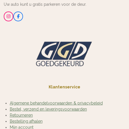
Uw auto kunt u gratis parkeren voor de deur.
I
F
n
a
s
c
t
e
a
b
g
o
r
o
a
k
m
Klantenservice
Algemene behandelvoorwaarden & privacybeleid
Bestel, verzend en leveringsvoorwaarden
Retourneren
Bestelling afhalen
Mijn account