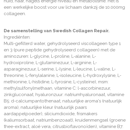
huid, haar, nagels energie niveau en metabolisme. Het is
een werkelijke boost voor uw lichaam dankzij de 10.000mg
collageen.
De samenstelling van Swedish Collagen Repair.
Ingrediënten:
Multi-gefilterd water, gehydrolyseerd viscollageen type 1
en 3 (pure peptide gehydrolyseerd collageen) met de
aminozuren: L-glycine, L-proline, L-alanine, L-
hydroxiproline, L-glutaminezuur, L-arginine, L-
asparaginezuur, L-serine, L-lysine, L-leucine, L-valine, L-
threonine, L-fenylalanine, L-isoleucine, L-hydroxylysine, L-
methionine, L-histidine, L-tyrosine, L-cysteïne), msm:
methylsulfonylmethaan, vitamine C: l-ascorbinezuur,
zinkgluconaat, hyaluronzuur: natriumhyaluronaat, vitamine
B5: d-calciumpantothenaat, natuurlijke aroma's (natuurlijk
aroma), natuurlijke kleur (natuurlijk paars
aardappelpoeder), siliciumdioxide, frismakers
(kaliumsorbaat, natriumbenzoaat), kruidenmengsel (groene
thee-extract, aloë vera, citrusbioflavonoïden), vitamine B7: