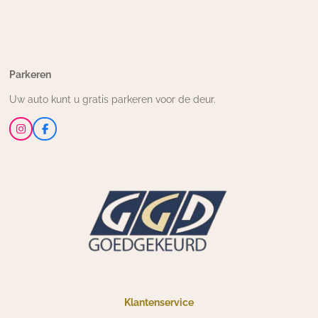
Parkeren
Uw auto kunt u gratis parkeren voor de deur.
I
F
n
a
s
c
t
e
a
b
g
o
r
o
a
k
m
Klantenservice