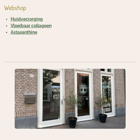
Webshop
Huidverzorging
Vloeibaar collageen
Astaxanthine