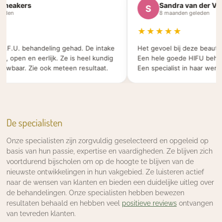
eakers
Sandra van der Veld
S
en
8 maanden geleden
★★★★★
.F.U. behandeling gehad. De intake
Het gevoel bij deze beauty sa
 open en eerlijk. Ze is heel kundig
Een hele goede HIFU behande
baar. Zie ook meteen resultaat.
Een specialist in haar werk.
De specialisten
Onze specialisten zijn zorgvuldig geselecteerd en opgeleid op
basis van hun passie, expertise en vaardigheden. Ze blijven zich
voortdurend bijscholen om op de hoogte te blijven van de
nieuwste ontwikkelingen in hun vakgebied. Ze luisteren actief
naar de wensen van klanten en bieden een duidelijke uitleg over
de behandelingen. Onze specialisten hebben bewezen
resultaten behaald en hebben veel
positieve reviews
ontvangen
van tevreden klanten.