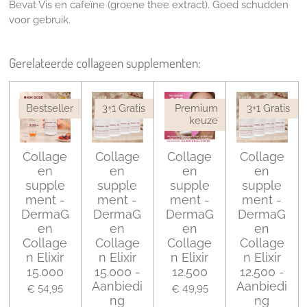
Bevat Vis en cafeïne (groene thee extract). Goed schudden
voor gebruik.
Gerelateerde collageen supplementen:
Bestseller
3+1 Gratis
Premium
3+1 Gratis
keuze
Collage
Collage
Collage
Collage
en
en
en
en
supple
supple
supple
supple
ment -
ment -
ment -
ment -
DermaG
DermaG
DermaG
DermaG
en
en
en
en
Collage
Collage
Collage
Collage
n Elixir
n Elixir
n Elixir
n Elixir
15.000
15.000 -
12.500
12.500 -
Aanbiedi
Aanbiedi
€ 54,95
€ 49,95
ng
ng