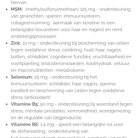
hiervan.
MSM:
(methylsulfonylmethaan) 125 mg - ondersteuning
van gewrichten, spieren, immuunsysteem,
collageenvorming, a
anmaak van keratine (is een
belangrijke bouwsteen voor haar en nagels) en remt
onstekingsprocessen.
Zink:
10 mg
-
ondersteuning bij bescherming van cellen
tegen oxidatieve stress, celdeling, huid, haar, nagels,
botten, schildklier, cognitieve functies, vruchtbaarheid en
voortplanting, testosteronwaarden, koolhydraat, vetzuur
en macronutriënten -metabolisme.
Selenium:
25 mg - ondersteuning bij het
immuunsysteem, schildklier, haar, nagels, sperma
kwaliteit en bescherming van cellen tegen oxidatieve
stress (
antioxidant)
Vitamine B5:
50 mg - ondersteuning bij weerstand tegen
stress, mentale prestaties, vermoeidheid, wondgenezing
en de regulatie van talgproductie
Vitamine B6:
1.4 mg - speelt een belangrijke rol voor
de
stofwisseling, ondersteuning van