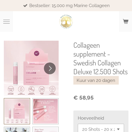
Bestseller: 15.000 mg Marine Collageen
Ga
direct
naar
de
hoofdinhoud
Collageen
supplement -
Swedish Collagen
Deluxe 12.500 Shots
Kuur van 20 dagen
€ 58,95
Hoeveelheid