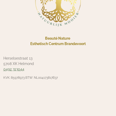
Beauté Nature
Esthetisch Centrum Brandevoort
Herselsestraat 13
5708 XK Helmond
0492 313044
KVK: 85978973 BTW: NL004173817B37