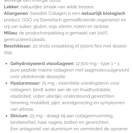
werkelijk een energie boost.
Lekker:
natuurlijke smaak van wilde bessen.
Allergenen
: Swedish Collagen is een
natuurlijk biologisch
product, GGO vrij (
Genetisch gemodificeerde organisme)
en
vrij van suiker, gluten, soja, eieren, noten en lactose.
Milieu
: de productverpakking is gemaakt van 100%
gerecycleerd plastic.
Beschikbaar:
20 shots verpakking of
500ml fles met doseer
dop.
Gehydrolyseerd viscollageen:
12.500 mg - type 1 + 3
pure peptide marine collageen
met laagmolecuulgewicht
voor uitstekende absorptie.
Hyaluronzuur:
75 mg - essentiële voedingsbron voor
collageen, bindt water aan de cel
(huidhydratatie,
elasticiteit, voller uiterlijk), ondersteund gewrichten
(smering, mobiliteit, pijn), wondgenezing en symptomen
van artrose.
Silicium:
25 mg - draagt bij aan collageenvorming,
bindweefsel, haar, nagels, botten en gewrichten.
Een
antagonist van aluminium en vermindert de opname