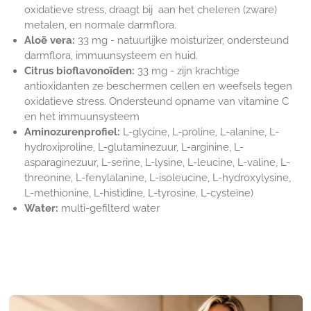
oxidatieve stress, draagt bij aan het cheleren (zware)
metalen, en normale darmflora.
Aloë vera:
33 mg -
natuurlijke moisturizer, ondersteund
darmflora, immuunsysteem en huid.
Citrus bioflavonoïden:
33 mg - zijn
krachtige
antioxidanten ze beschermen cellen en weefsels tegen
oxidatieve stress. Ondersteund opname van vitamine C
en het immuunsysteem
Aminozurenprofiel:
L-glycine, L-proline, L-alanine, L-
hydroxiproline, L-glutaminezuur, L-arginine, L-
asparaginezuur, L-serine, L-lysine, L-leucine, L-valine, L-
threonine, L-fenylalanine, L-isoleucine, L-hydroxylysine,
L-methionine, L-histidine, L-tyrosine, L-cysteïne)
Water:
multi-gefilterd water