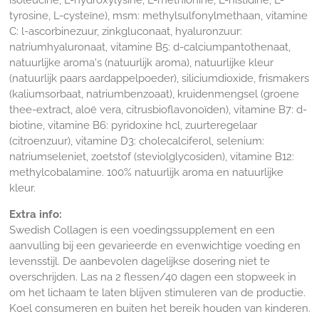
tyrosine, L-cysteïne), msm: methylsulfonylmethaan, vitamine
C: l-ascorbinezuur, zinkgluconaat, hyaluronzuur:
natriumhyaluronaat, vitamine B5: d-calciumpantothenaat,
natuurlijke aroma's (natuurlijk aroma), natuurlijke kleur
(natuurlijk paars aardappelpoeder), siliciumdioxide, frismakers
(kaliumsorbaat, natriumbenzoaat), kruidenmengsel (groene
thee-extract, aloë vera, citrusbioflavonoïden), vitamine B7: d-
biotine, vitamine B6: pyridoxine hcl, zuurteregelaar
(citroenzuur), vitamine D3: cholecalciferol, selenium:
natriumseleniet, zoetstof (steviolglycosiden), vitamine B12:
methylcobalamine. 100% natuurlijk aroma en natuurlijke
kleur.
Extra info:
Swedish Collagen is een voedingssupplement en een
aanvulling bij een gevarieerde en evenwichtige voeding en
levensstijl. De aanbevolen dagelijkse dosering niet te
overschrijden. Las na 2 flessen/40 dagen een stopweek in
om het lichaam te laten blijven stimuleren van de productie.
Koel consumeren en buiten het bereik houden van kinderen.