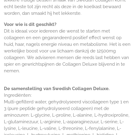
echt beste tot zijn recht als deze in de koelkast bewaard
worden, dan smaakt hij het lekkerste.
Voor wie is dit geschikt?
Dit is ideaal voor iedereen die wenst te starten met
collageen en een gegarandeerd positief effect wenst op
huid, haar, nagels energie niveau en metabolisme. Het is een
werkelijke boost voor uw lichaam dankzij de 12500mg
collageen.
We adviseren mensen die reeds last hebben van
spier en gewrichtspijnen de Collagen Deluxe blijvend in te
nemen.
De samenstelling van Swedish Collagen Deluxe.
Ingrediënten:
Multi-gefilterd water, gehydrolyseerd viscollageen type 1 en
3 (pure peptide gehydrolyseerd collageen) met de
aminozuren: L-glycine, L-proline, L-alanine, L-hydroxiproline,
L-glutaminezuur, L-arginine, L-asparaginezuur, L-serine, L-
lysine, L-leucine, L-valine, L-threonine, L-fenylalanine, L-
isoleucine, L-hydroxylysine, L-methionine, L-histidine, L-