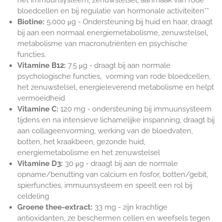
het
i
mmuunsysteem, zenuwstelsel,
aanmaak van rode
bloedcellen en
bij r
egulatie van hormonale activiteiten**
Biotine:
5.000 μg - Ondersteuning bij huid en haar,
draagt ​​
bij aan een normaal energiemetabolisme, zenuwstelsel,
metabolisme van macronutriënten en psychische
functies.
Vitamine B12:
7.5
μg -
draagt bij aan normale
psychologische functies, vorming van rode bloedcellen,
het zenuwstelsel, energieleverend metabolisme en helpt
vermoeidheid
Vitamine C:
120 mg - ondersteuning bij
immuunsysteem
tijdens en na intensieve lichamelijke inspanning, draagt ​​bij
aan collageenvorming, werking van de bloedvaten,
botten, het kraakbeen, gezonde huid,
energiemetabolisme en het zenuwstelsel
Vitamine D3:
30
μg -
draagt ​​bij aan de normale
opname/benutting van calcium en fosfor, botten/gebit,
spierfuncties, immuunsysteem en speelt een rol bij
celdeling
Groene thee-extract:
33 mg -
zijn krachtige
antioxidanten, ze beschermen cellen en weefsels tegen