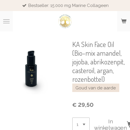
Bestseller: 15.000 mg Marine Collageen
Ga
direct
naar
de
hoofdinhoud
KA Skin Face Oil
(Bio-mix amandel,
jojoba, abrikozenpit,
casteroil, argan,
rozenbottel)
Goud van de aarde
€ 29,50
In
winkelwagen