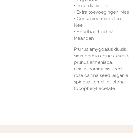
• Proefdiervrij: Ja
• Extra toevoegingen: Nee
• Conserveermiddelen:
Nee
• Houdbaarheid: 12
Maanden
Prunus amygdalus dulsis,
simmondsia chinesis seed,
prunus armeniaca,
ricinus communis seed,
rosa canina seed, argania
spinosa kernel, dl-alpha
tocopheryl acetate.