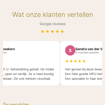
Wat onze klanten vertellen
Google reviews
★★★★★
eakers
Sandra van der Veld
S
en
8 maanden geleden
★★★★★
.F.U. behandeling gehad. De intake
Het gevoel bij deze beauty sa
 open en eerlijk. Ze is heel kundig
Een hele goede HIFU behande
baar. Zie ook meteen resultaat.
Een specialist in haar werk.
De specialisten