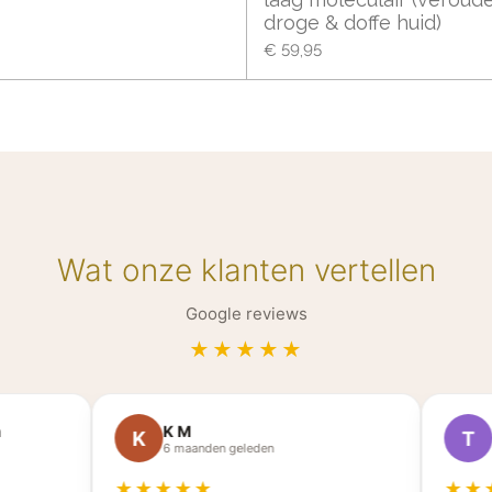
droge & doffe huid)
€ 59,95
Wat onze klanten vertellen
Google reviews
★★★★★
K M
Ta
K
T
6 maanden geleden
3 
★★★★★
★★★