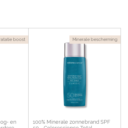
atatie boost
Minerale bescherming
og- en
100% Minerale zonnebrand SPF
erdere,
50 - Colorescience Total