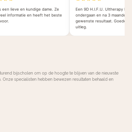
een lieve en kundige dame. Ze
Een 9D H.I.F.U. Ultherapy behan
l informatie en heeft het beste
ondergaan en na 3 maanden het
or.
gewenste resultaat. Goede duide
uitleg.
tdurend bijscholen om op de hoogte te blijven van de nieuwste
en. Onze specialisten hebben bewezen resultaten behaald en