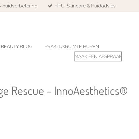
& huidverbetering
HIFU, Skincare & Huidadvies
BEAUTY BLOG
PRAKTIJKRUIMTE HUREN
MAAK EEN AFSPRAAK
ge Rescue - InnoAesthetics®