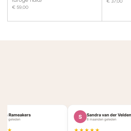
€ 37,00
€ 59,00
an Rameakers
Sandra van der Velden
S
aar geleden
8 maanden geleden
★★
★★★★★