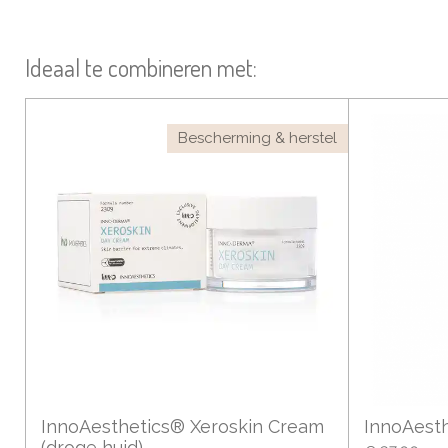
Ideaal te combineren met:
Bescherming & herstel
InnoAesthetics® Xeroskin Cream
InnoAest
(droge huid)