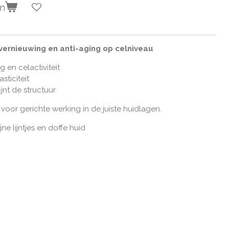
en
vernieuwing en anti-aging op celniveau
 en celactiviteit
sticiteit
jnt de structuur
oor gerichte werking in de juiste huidlagen.
ijne lijntjes en doffe huid