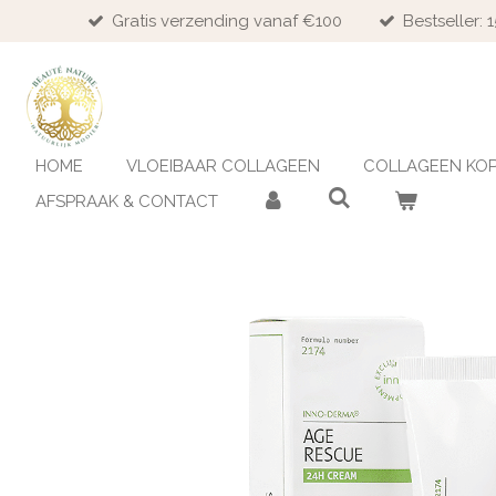
Gratis verzending vanaf €100
Bestseller:
Ga
direct
naar
de
hoofdinhoud
HOME
VLOEIBAAR COLLAGEEN
COLLAGEEN KO
AFSPRAAK & CONTACT