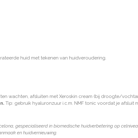
hydrateerde huid met tekenen van huidveroudering.
n wachten, afsluiten met Xeroskin cream (bij droogte/vochtarm
en.
Tip: gebruik hyaluronzuur i.c.m. NMF tonic voordat je afsluit
elona, gespecialiseerd in biomedische huidverbetering op celnivea
aanmaak en huidvernieuwing.