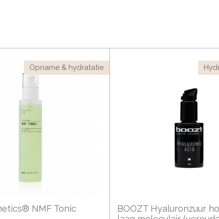
Opname & hydratatie
Hydr
hetics® NMF Tonic
BOOZT Hyaluronzuur ho
laag moleculair (veroud