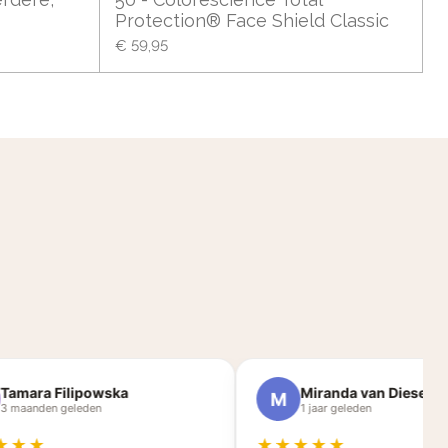
Protection® Face Shield Classic
€ 59,95
mara Filipowska
Miranda van Diesen
M
maanden geleden
1 jaar geleden
★★
★★★★★