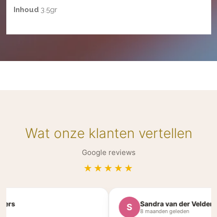
Inhoud
3.5gr
Wat onze klanten vertellen
Google reviews
★★★★★
ers
Sandra van der Velden
S
8 maanden geleden