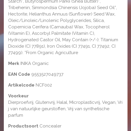
Starch*, Butyrospermum Parkii (Shea Butter)*,
Tribehenin, Simmondsia Chinensis (Jojoba) Seed Oil*,
Hectorite, Helianthus Annuus (Sunflower) Seed Wax,
Oleic/Linoleic/Linolenic Polyglycerides, Silica,
Copernicia Cerifera (Carnauba) Wax, Tocopherol
(Vitamin E), Ascorbyl Palmitate (Vitamin C),
Hydrogenated Castor Oil, May Contain (+/-): Titanium
Dioxide (CI 77891), Iron Oxides (CI 77491, CI 77492, CI
77499). *From Organic Agriculture
Merk
INIKA Organic
EAN Code
9553527049737
Artikelcode
NCF002
Voorkeur
Dierproefvrij, Glutenvrij, Halal, Microplasticvrij, Vegan, Vri
j van natuurlijke geurstoffen, Vrij van synthetische
parfum
Productsoort
Concealer