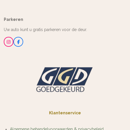
Parkeren
Uw auto kunt u gratis parkeren voor de deur.
I
F
n
a
s
c
t
e
a
b
g
o
r
o
a
k
m
Klantenservice
Algemene behandelvoorwaarden & privacybeleid