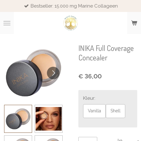
Bestseller: 15.000 mg Marine Collageen
Ga
direct
naar
de
hoofdinhoud
INIKA Full Coverage
Concealer
€ 36,00
Kleur:
Vanilla
Shell
In