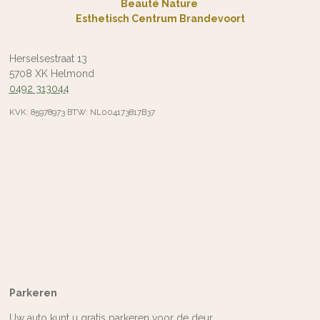
Beauté Nature
Esthetisch Centrum Brandevoort
Herselsestraat 13
5708 XK Helmond
0492 313044
KVK: 85978973 BTW: NL004173817B37
Parkeren
Uw auto kunt u gratis parkeren voor de deur.