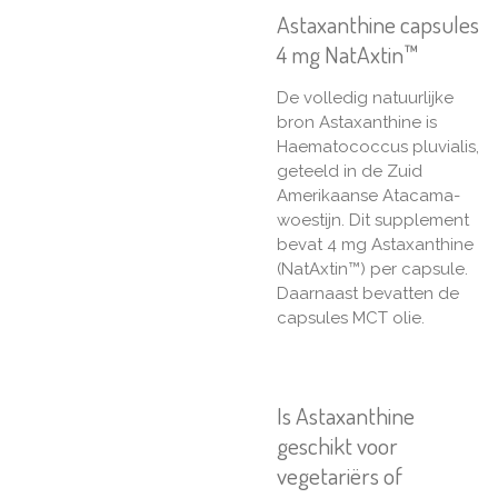
Astaxanthine capsules
4 mg NatAxtin™
De volledig natuurlijke
bron Astaxanthine is
Haematococcus pluvialis,
geteeld in de Zuid
Amerikaanse Atacama-
woestijn. Dit supplement
bevat 4 mg Astaxanthine
(NatAxtin™) per capsule.
Daarnaast bevatten de
capsules MCT olie.
Is Astaxanthine
geschikt voor
vegetariërs of