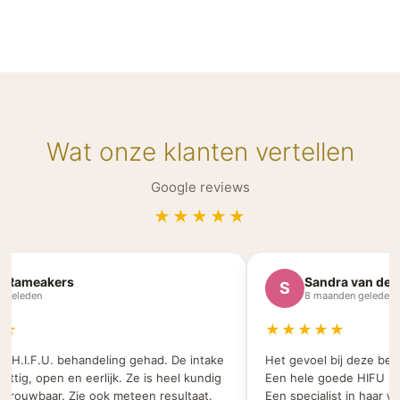
Wat onze klanten vertellen
Google reviews
★★★★★
Rameakers
Sandra van der V
S
geleden
8 maanden geleden
★
★★★★★
 H.I.F.U. behandeling gehad. De intake
Het gevoel bij deze beauty
tig, open en eerlijk. Ze is heel kundig
Een hele goede HIFU beha
rouwbaar. Zie ook meteen resultaat.
Een specialist in haar werk