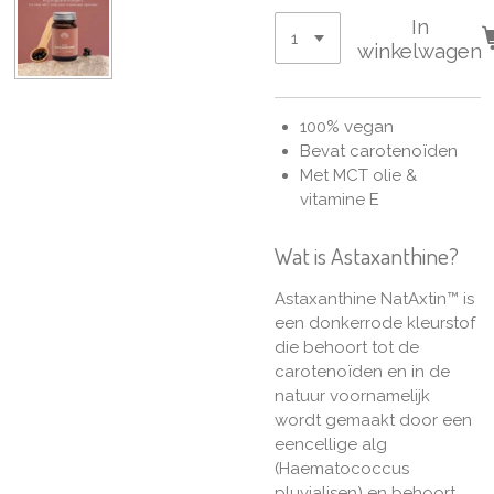
In
winkelwagen
100% vegan
Bevat carotenoïden
Met MCT olie &
vitamine E
Wat is Astaxanthine?
Astaxanthine NatAxtin™ is
een donkerrode kleurstof
die behoort tot de
carotenoïden en in de
natuur voornamelijk
wordt gemaakt door een
eencellige alg
(Haematococcus
pluvialisen) en behoort