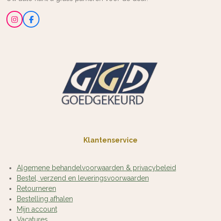
I
F
n
a
s
c
t
e
a
b
g
o
r
o
a
k
m
Klantenservice
Algemene behandelvoorwaarden & privacybeleid
Bestel, verzend en leveringsvoorwaarden
Retourneren
Bestelling afhalen
Mijn account
Vacatures