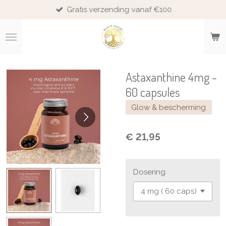
Gratis verzending vanaf €100
Ga
direct
naar
de
hoofdinhoud
Astaxanthine 4mg -
60 capsules
Glow & bescherming
€ 21,95
Dosering