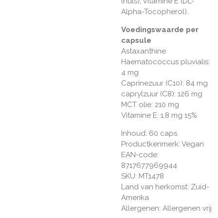
(huls), Vitamine E (DL-
Alpha-Tocopherol).
Voedingswaarde per
capsule
Astaxanthine
Haematococcus pluvialis:
4 mg
Caprinezuur (C10): 84 mg
caprylzuur (C8): 126 mg
MCT olie: 210 mg
Vitamine E: 1,8 mg 15%
Inhoud: 60 caps
Productkenmerk: Vegan
EAN-code:
8717677969944
SKU: MT1478
Land van herkomst: Zuid-
Amerika
Allergenen: Allergenen vrij