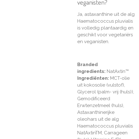
veganisten?
Ja, astaxanthine uit de alg
Haematococcus pluvialis
is volledig plantaardig en
geschikt voor vegetariërs
en veganisten.
Branded
ingredients:
NatAxtin™
Ingrediënten:
MCT-olie
uit kokosolie (vulstof),
Glycerol (palm- vrij (huls)),
Gemodificeerd
Erwtenzetmeel (huls),
Astaxanthinerijke
oleohars uit de alg
Haematococcus pluvialis
NatAxtinTM, Carrageen