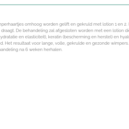
wimperhaartjes omhoog worden gelift en gekruld met lotion 1 en
a draagt. De behandeling zal afgesloten worden met een lotion die
dratatie en elasticiteit), keratin (bescherming en herstel) en h
. Het resultaat voor
lange, volle, gekrulde en gezonde wimpers. LL
behandeling na 6 weken herhalen.