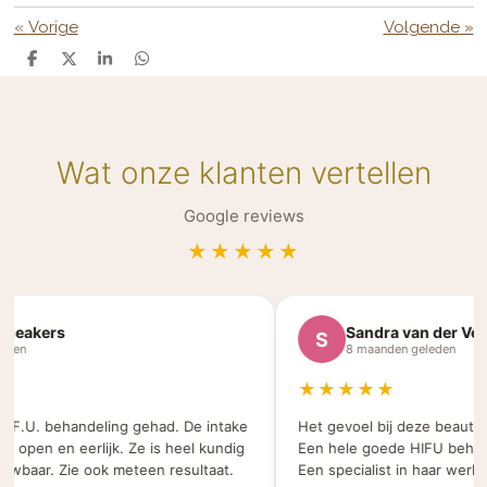
«
Vorige
Volgende
»
D
D
S
D
e
e
h
e
l
e
a
l
e
l
r
e
n
e
n
Wat onze klanten vertellen
Google reviews
★★★★★
kers
Sandra van der Velden
S
8 maanden geleden
★★★★★
.U. behandeling gehad. De intake
Het gevoel bij deze beauty salo
en en eerlijk. Ze is heel kundig
Een hele goede HIFU behandelin
ar. Zie ook meteen resultaat.
Een specialist in haar werk.