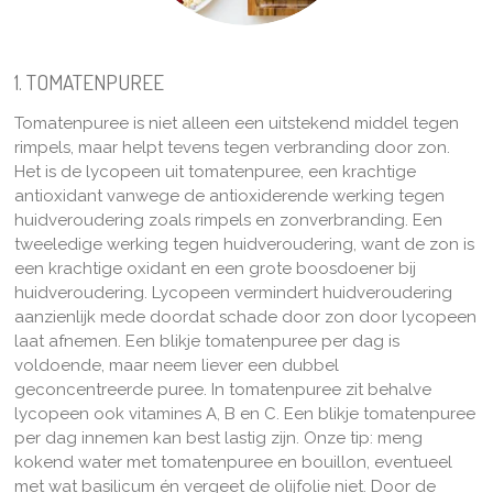
1. TOMATENPUREE
Tomatenpuree is niet alleen een uitstekend middel tegen
rimpels, maar helpt tevens tegen verbranding door zon.
Het is de lycopeen uit tomatenpuree, een krachtige
antioxidant vanwege de antioxiderende werking tegen
huidveroudering zoals rimpels en zonverbranding. Een
tweeledige werking tegen huidveroudering, want de zon is
een krachtige oxidant en een grote boosdoener bij
huidveroudering. Lycopeen vermindert huidveroudering
aanzienlijk mede doordat schade door zon door lycopeen
laat afnemen. Een blikje tomatenpuree per dag is
voldoende, maar neem liever een dubbel
geconcentreerde puree. In tomatenpuree zit behalve
lycopeen ook vitamines A, B en C. Een blikje tomatenpuree
per dag innemen kan best lastig zijn. Onze tip: meng
kokend water met tomatenpuree en bouillon, eventueel
met wat basilicum én vergeet de olijfolie niet.
Door de