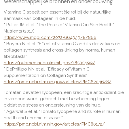
Wetenschappelijke bronnen en onderbouwing
Vitamine C speelt een essentiële rol bij de natuurlijke
aanmaak van collageen in de huid.
* Pullar JM et al. “The Roles of Vitamin C in Skin Health” –
Nutrients (2017)
https://www.mdpi.com/2072-6643/9/8/866
* Boyera N et al. “Effect of vitamin C and its derivatives on
collagen synthesis and cross-linking by normal human
fibroblasts”
https://pubmed.ncbi.nlm.nih.gov/18505499/
* DePhillipo NN et al. “Efficacy of Vitamin C
Supplementation on Collagen Synthesis”
https://pmc.ncbi.nlm.nih.gov/articles/PMC6204628/
Tomaten bevatten lycopeen, een krachtige antioxidant die
in verband wordt gebracht met bescherming tegen
oxidatieve stress en ondersteuning van de huid.
* Agarwal S et al. “Tomato lycopene and its role in human
health and chronic diseases”
https://pmc.ncbi.nlm.nih.gov/articles/PMC80172/