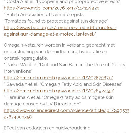
* Costa A et al. “Lycopene and photoprotective effects”
https://www.mdpi.com/2076-3417/11/11/5120
* British Association of Dermatologists
“Tomatoes found to protect against sun damage”
https://www.bad.org.uk/tomatoes-found-to-protect-
against-sun-damage-at-a-molecular-level/
Omega 3-vetzuren worden in verband gebracht met
ondersteuning van de huidbarrière, hydratatie en
ontstekingsregulatie.
* Parke MA et al. “Diet and Skin Barrier: The Role of Dietary
Interventions”
https://pmc.ncbi.nlm.nih.gov/articles/PMC7875671/
* Sawada Y et al. “Omega 3 Fatty Acid and Skin Diseases”
https://pmc.ncbi.nlm.nih.gov/articles/PMC7892455/
* Harauma A et al. “Omega-3 fatty acids mitigate skin
damage caused by UV-B irradiation”
https://www.sciencedirect.com/science/article/pii/S09523
27824000358
Effect van collageen en huidveroudering