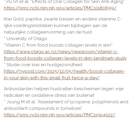
* Pu SY et al. “Effects of Oral Collagen for Skin Anti-Aging”
https://pmc.ncbi.nlm.nih.gov/articles/PMC10180699/
Kiwi Gold, paprika, zwarte bessen en andere vitamine C-
rijke voedingsmiddelen kunnen bijdragen aan de
natuurlijke collageenvorming van de huid.
* University of Otago
“Vitamin C from food boosts collagen levels in skin”
https://www.otago.ac.nz/news/newsroom/vitamin-c-
from-food-boosts-collagen-levels-in-skin-landmark-study
* Studie over kiwi en huidgezondheid
https://nypost.com/2025/12/05/health/boost-collagen-
in-your-skin-with-this-small-fruit-twice-a-day/
Antioxidanten helpen huidcellen beschermen tegen vrije
radicalen en oxidatieve stress van buitenaf.
* Joung M et al. “Assessment of lycopene, polyphenols and
antioxidant compounds in tomatoes”
https://pmc.ncbi.nlm.nih.gov/articles/PMC11904022/