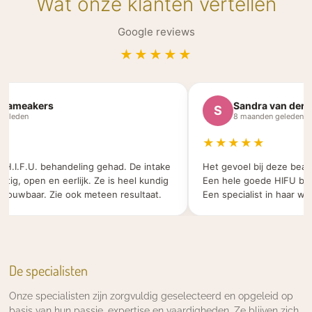
Wat onze klanten vertellen
Google reviews
★★★★★
ameakers
Sandra van der Vel
S
eden
8 maanden geleden
★★★★★
.I.F.U. behandeling gehad. De intake
Het gevoel bij deze beauty 
g, open en eerlijk. Ze is heel kundig
Een hele goede HIFU behand
uwbaar. Zie ook meteen resultaat.
Een specialist in haar werk.
De specialisten
Onze specialisten zijn zorgvuldig geselecteerd en opgeleid op
basis van hun passie, expertise en vaardigheden. Ze blijven zich