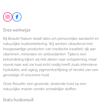
I
F
n
a
s
c
Onze werkwijze
t
e
a
b
Bij Beauté Nature draait alles om persoonlijke aandacht en
g
o
natuurlijke huidverbetering. Wij werken uitsluitend met
r
o
a
k
hoogwaardige producten van medische kwaliteit, rijk aan
m
vitaminen, mineralen en antioxidanten. Tijdens een
behandeling kijken wij niet alleen naar ontspanning, maar
vooral naar wat uw huid écht nodig heeft zoals intensieve
hydratatie, anti-aging, pigmentverfijning of herstel van een
gevoelige of onzuivere huid.
Onze filosofie: een gezonde, stralende huid op een
natuurlijke manier zonder schadelijke stoffen.
Gratis huidconsult