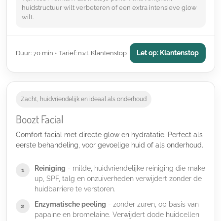
huidstructuur wilt verbeteren of een extra intensieve glow
wilt.
Let op: Klantenstop
Duur: 70 min • Tarief: n.v.t. Klantenstop
Zacht, huidvriendelijk en ideaal als onderhoud
Boozt Facial
Comfort facial met directe glow en hydratatie. Perfect als
eerste behandeling, voor gevoelige huid of als onderhoud.
Reiniging
- milde, huidvriendelijke reiniging die make
1
up, SPF, talg en onzuiverheden verwijdert zonder de
huidbarriere te verstoren.
Enzymatische peeling
- zonder zuren, op basis van
2
papaine en bromelaine. Verwijdert dode huidcellen