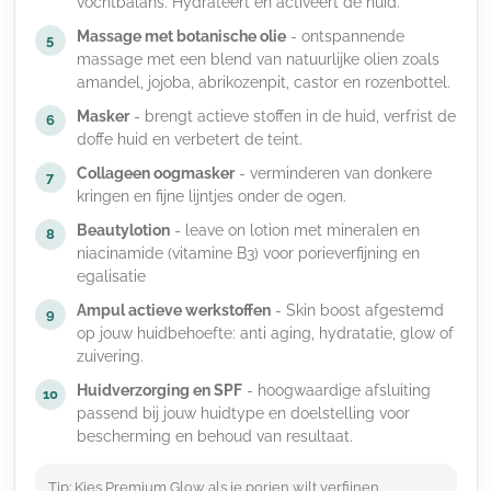
vochtbalans. Hydrateert en activeert de huid.
Massage met botanische olie
- ontspannende
5
massage met een blend van natuurlijke olien zoals
amandel, jojoba, abrikozenpit, castor en rozenbottel.
Masker
- brengt actieve stoffen in de huid, verfrist de
6
doffe huid en verbetert de teint.
Collageen oogmasker
- verminderen van donkere
7
kringen en fijne lijntjes onder de ogen.
Beautylotion
- leave on lotion met mineralen en
8
niacinamide (vitamine B3) voor porieverfijning en
egalisatie
Ampul actieve werkstoffen
- Skin boost afgestemd
9
op jouw huidbehoefte: anti aging, hydratatie, glow of
zuivering.
Huidverzorging en SPF
- hoogwaardige afsluiting
10
passend bij jouw huidtype en doelstelling voor
bescherming en behoud van resultaat.
Tip: Kies Premium Glow als je porien wilt verfijnen,