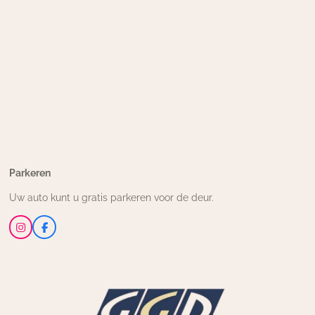
Parkeren
Uw auto kunt u gratis parkeren voor de deur.
I
F
n
a
s
c
t
e
a
b
g
o
r
o
a
k