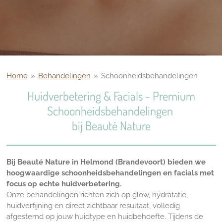
Home
»
Behandelingen
»
Schoonheidsbehandelingen
Huidverbetering & Facials - Premium
Schoonheidsbehandelingen
bij Beauté Nature
Bij Beauté Nature in Helmond (Brandevoort) bieden we
hoogwaardige schoonheidsbehandelingen en facials met
focus op echte huidverbetering.
Onze behandelingen richten zich op glow, hydratatie,
huidverfijning en direct zichtbaar resultaat, volledig
afgestemd op jouw huidtype en huidbehoefte. Tijdens de