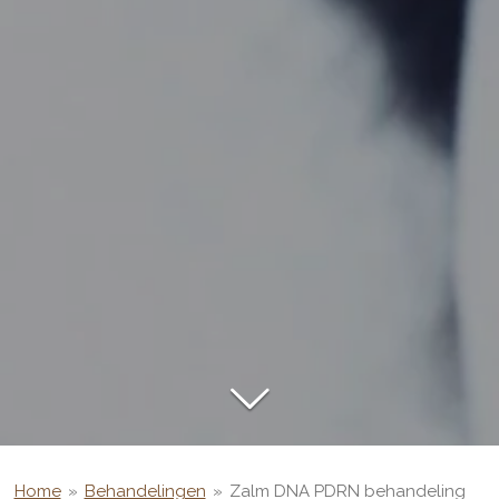
Home
»
Behandelingen
»
Zalm DNA PDRN behandeling