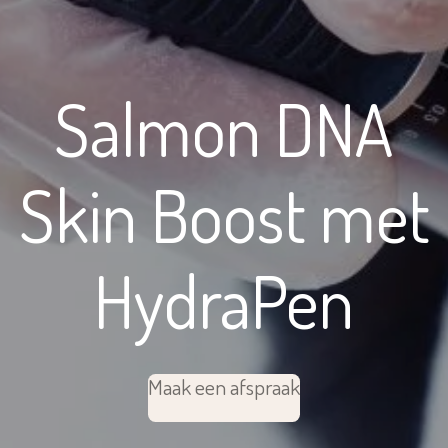
Salmon DNA
Skin Boost met
HydraPen
Maak een afspraak