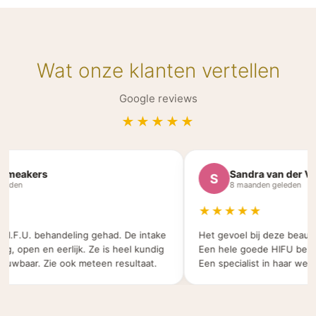
Wat onze klanten vertellen
Google reviews
★★★★★
eakers
Sandra van der Velde
S
n
8 maanden geleden
★★★★★
.F.U. behandeling gehad. De intake
Het gevoel bij deze beauty sal
open en eerlijk. Ze is heel kundig
Een hele goede HIFU behandel
aar. Zie ook meteen resultaat.
Een specialist in haar werk.