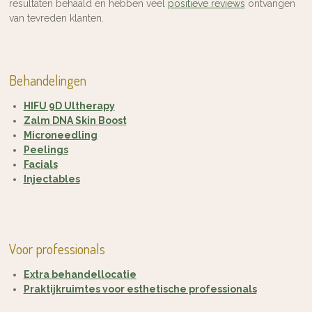
resultaten behaald en hebben veel
positieve reviews
ontvangen
van tevreden klanten.
Behandelingen
HIFU 9D Ultherapy
Zalm DNA Skin Boost
Microneedling
Peelings
Facials
Injectables
Voor professionals
Extra behandellocatie
Praktijkruimtes voor esthetische professionals