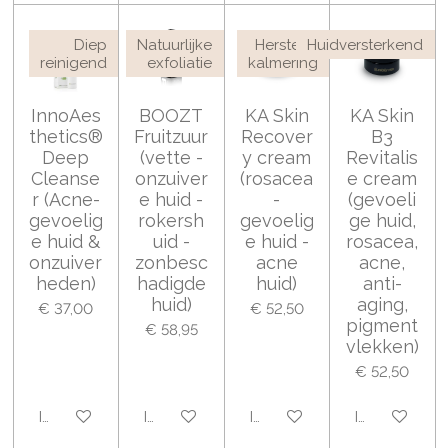
Diep
Natuurlijke
Herstel &
Huidversterkend
reinigend
exfoliatie
kalmering
InnoAes
BOOZT
KA Skin
KA Skin
thetics®
Fruitzuur
Recover
B3
Deep
(vette -
y cream
Revitalis
Cleanse
onzuiver
(rosacea
e cream
r (Acne-
e huid -
-
(gevoeli
gevoelig
rokersh
gevoelig
ge huid,
e huid &
uid -
e huid -
rosacea,
onzuiver
zonbesc
acne
acne,
heden)
hadigde
huid)
anti-
huid)
aging,
€ 37,00
€ 52,50
pigment
€ 58,95
vlekken)
€ 52,50
In winkelwagen
In winkelwagen
In winkelwagen
In winkelwa