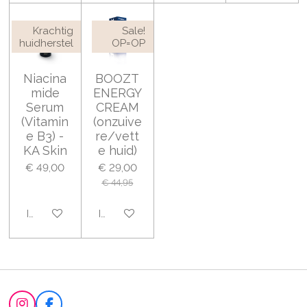
Krachtig
Sale!
huidherstel
OP=OP
Niacina
BOOZT
mide
ENERGY
Serum
CREAM
(Vitamin
(onzuive
e B3) -
re/vett
KA Skin
e huid)
€ 49,00
€ 29,00
€ 44,95
In winkelwagen
In winkelwagen