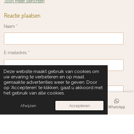
Toon meer berichten
Reactie plaatsen
Naam *
E-mailadres *
Deze website maakt gebruik van cookies om
uw ervaring te verbeteren en op maat
Bericht *
gemaakte advertenties weer te geven. Door
op ‘Accepteren’ te klikken, gaat u akkoord met
het gebruik van alle cookies.
Afwijzen
Accepteren
E-mailadres
Telefoonnummer
Kaart
WhatsApp
Verstuur reactie