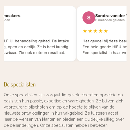
akers
Sandra van der Velden
S
8 maanden geleden
★★★★★
F.U. behandeling gehad. De intake
Het gevoel bij deze beauty salo
pen en eerlijk. Ze is heel kundig
Een hele goede HIFU behandeli
aar. Zie ook meteen resultaat.
Een specialist in haar werk.
De specialisten
Onze specialisten zijn zorgvuldig geselecteerd en opgeleid op
basis van hun passie, expertise en vaardigheden. Ze blijven zich
voortdurend bijscholen om op de hoogte te blijven van de
nieuwste ontwikkelingen in hun vakgebied. Ze luisteren actief
naar de wensen van klanten en bieden een duidelijke uitleg over
de behandelingen. Onze specialisten hebben bewezen