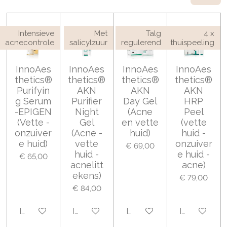
Intensieve
Met
Talg
4 x
acnecontrole
salicylzuur
regulerend
thuispeeling
InnoAes
InnoAes
InnoAes
InnoAes
thetics®
thetics®
thetics®
thetics®
Purifyin
AKN
AKN
AKN
g Serum
Purifier
Day Gel
HRP
-EPIGEN
Night
(Acne
Peel
(Vette -
Gel
en vette
(vette
onzuiver
(Acne -
huid)
huid -
e huid)
vette
onzuiver
€ 69,00
huid -
e huid -
€ 65,00
acnelitt
acne)
ekens)
€ 79,00
€ 84,00
In winkelwagen
In winkelwagen
In winkelwagen
In winkelwa