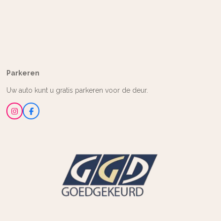
Parkeren
Uw auto kunt u gratis parkeren voor de deur.
I
F
n
a
s
c
t
e
a
b
g
o
r
o
a
k
m