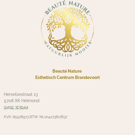
Beauté Nature
Esthetisch Centrum Brandevoort
Herselsestraat 13
5708 XK Helmond
0492 313044
KVK: 85978973 BTW: NL004173817B37