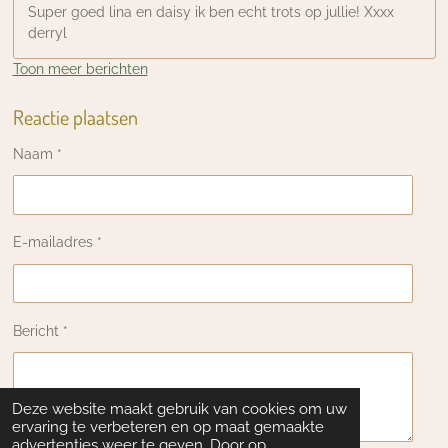
Super goed lina en daisy ik ben echt trots op jullie! Xxxx
derryl
Toon meer berichten
Reactie plaatsen
Naam *
E-mailadres *
Bericht *
Deze website maakt gebruik van cookies om uw
ervaring te verbeteren en op maat gemaakte
advertenties weer te geven. Door op