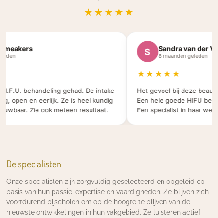
★★★★★
meakers
Sandra van der Veld
S
den
8 maanden geleden
★★★★★
I.F.U. behandeling gehad. De intake
Het gevoel bij deze beauty sa
 open en eerlijk. Ze is heel kundig
Een hele goede HIFU behande
wbaar. Zie ook meteen resultaat.
Een specialist in haar werk.
De specialisten
Onze specialisten zijn zorgvuldig geselecteerd en opgeleid op
basis van hun passie, expertise en vaardigheden. Ze blijven zich
voortdurend bijscholen om op de hoogte te blijven van de
nieuwste ontwikkelingen in hun vakgebied. Ze luisteren actief