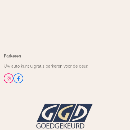
Parkeren
Uw auto kunt u gratis parkeren voor de deur.
I
F
n
a
s
c
t
e
a
b
g
o
r
o
a
k
m