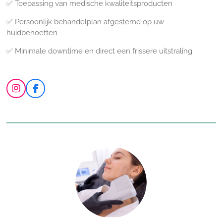
✅
Toepassing van medische kwaliteitsproducten
✅
Persoonlijk behandelplan afgestemd op uw
huidbehoeften
✅
Minimale downtime en direct een frissere uitstraling
I
F
n
a
s
c
t
e
a
b
g
o
r
o
a
k
m