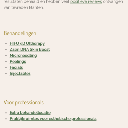
resultaten behaald en hebben veel
positieve reviews
ontvangen
van tevreden klanten.
Behandelingen
HIFU 9D Ultherapy
Zalm DNA Skin Boost
Microneedling
Peelings
Facials
Injectables
Voor professionals
Extra behandellocatie
Praktijkruimtes voor esthetische professionals