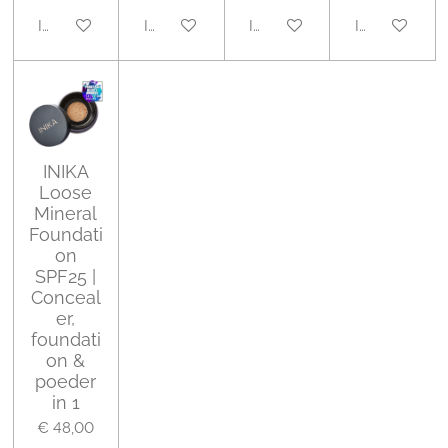
In winkelwagen
In winkelwagen
In winkelwagen
In winkelwa
INIKA
Loose
Mineral
Foundati
on
SPF25 |
Conceal
er,
foundati
on &
poeder
in 1
€ 48,00