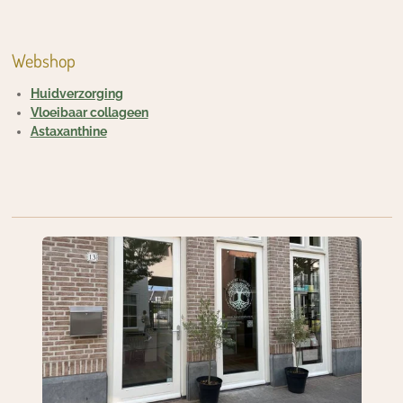
Webshop
Huidverzorging
Vloeibaar collageen
Astaxanthine