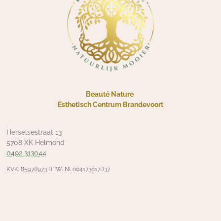
Beauté Nature
Esthetisch Centrum Brandevoort
Herselsestraat 13
5708 XK Helmond
0492 313044
KVK: 85978973 BTW: NL004173817B37