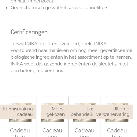
en natriumbenzoaat
Geen chemisch gesynthetiseerde zonnefilters
Certificeringen
Terwijl INIKA groeit en evolueert, zoekt INIKA
voortdurend naar manieren om nog meer gecertificeerde
biologische ingrediënten in het assortiment op te nemen.
INIKA weet dat gezonde ingrediënten de sleutel zijn tot
een betere, mooiere huid.
Kennismaking
Meest
Luxe
Ultieme
cadeau
gekozen
behandeling
verwenervaring
Cadeau
Cadeau
Cadeau
Cadeau
bon
bon
bon
bon