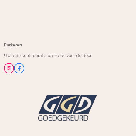
Parkeren
Uw auto kunt u gratis parkeren voor de deur.
I
F
n
a
s
c
t
e
a
b
g
o
r
o
a
k
m