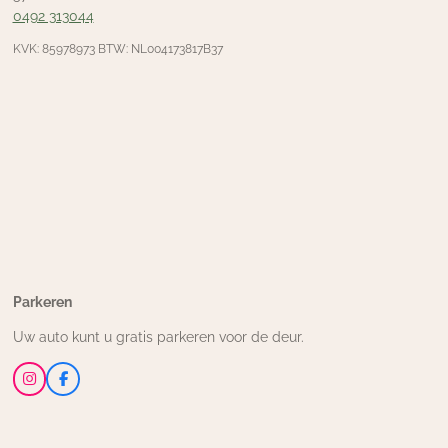
0492 313044
KVK: 85978973 BTW: NL004173817B37
Parkeren
Uw auto kunt u gratis parkeren voor de deur.
I
F
n
a
s
c
t
e
a
b