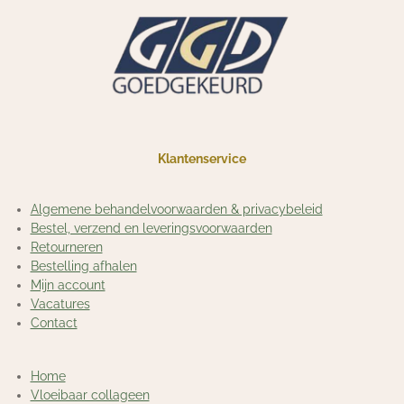
g
o
r
o
a
k
m
Klantenservice
Algemene behandelvoorwaarden & privacybeleid
Bestel, verzend en leveringsvoorwaarden
Retourneren
Bestelling afhalen
Mijn account
Vacatures
Contact
Home
Vloeibaar collageen