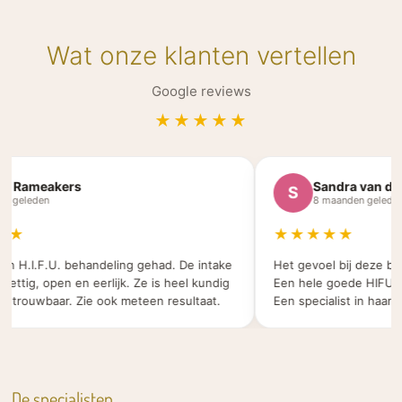
Wat onze klanten vertellen
Google reviews
★★★★★
n Rameakers
Sandra van der 
S
r geleden
8 maanden geleden
★
★★★★★
en H.I.F.U. behandeling gehad. De intake
Het gevoel bij deze beau
ettig, open en eerlijk. Ze is heel kundig
Een hele goede HIFU be
trouwbaar. Zie ook meteen resultaat.
Een specialist in haar we
De specialisten