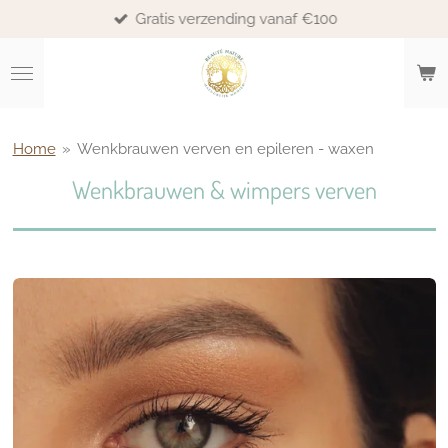
Gratis verzending vanaf €100
Ga
direct
naar
de
hoofdinhoud
Home
»
Wenkbrauwen verven en epileren - waxen
Wenkbrauwen & wimpers verven