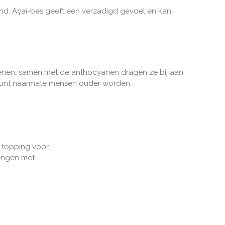
und. Açai-bes geeft een verzadigd gevoel en kan
senen, samen met
de a
nthocyanen dragen ze bij aan
teunt naarmate mensen ouder worden.
s topping voor
mengen met