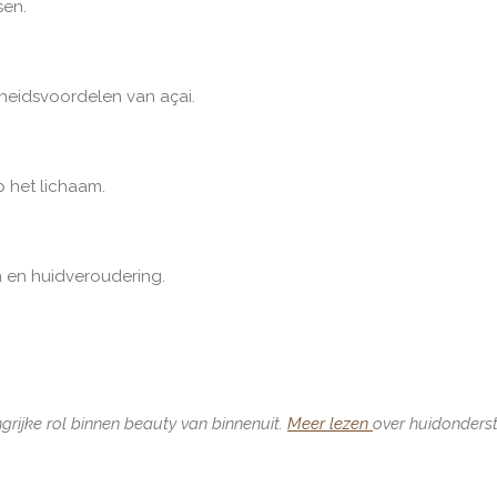
sen.
eidsvoordelen van açai.
 het lichaam.
n en huidveroudering.
rijke rol binnen beauty van binnenuit.
Meer lezen
over huidonder