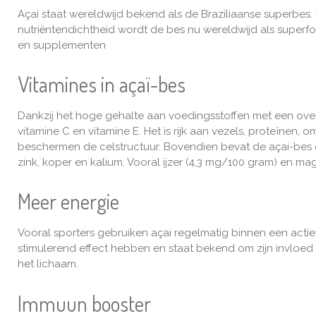
Açai staat wereldwijd bekend als de Braziliaanse superbes. I
nutriëntendichtheid wordt de bes nu wereldwijd als
superf
en supplementen
Vitamines in
açaï-bes
Dankzij het hoge gehalte aan voedingsstoffen met een over
vitamine C en vitamine E. Het is rijk aan vezels, proteïnen, 
beschermen de celstructuur.
Bovendien bevat de açai-bes
zink, koper en kalium. Vooral ijzer (4,3 mg/100 gram) en m
Meer energie
Vooral sporters gebruiken açai regelmatig binnen een actie
stimulerend effect hebben en staat bekend om zijn invloed 
het lichaam.
Immuun booster