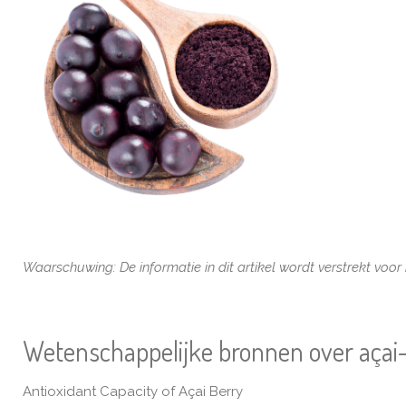
Waarschuwing: De informatie in dit artikel wordt verstrekt voo
Wetenschappelijke bronnen over açai
Antioxidant Capacity of Açai Berry