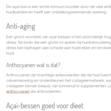
De açai-bes is een echte immuun booster door de vele anti
huidbarrière en heeft een ontstekingsremmende werking.
Anti-aging
Een groot voordeel van açai-bessen is het uitzonderlijk h
stress, factoren die een grote rol spelen bij huidverouderi
stress kan bijdragen aan schade aan huidcellen en bindwee
huid.
Anthocyanen wat is dat?
Anthocyanen zijn krachtige antioxidanten die de huid besch
celvernieuwing en ondersteunen het collageennetwerk, wat 
collageen binnen beauty van binnenuit in supplementen. 
a
nthocyanen
als
antioxidanten.
Açaï-bessen goed voor d
ieet