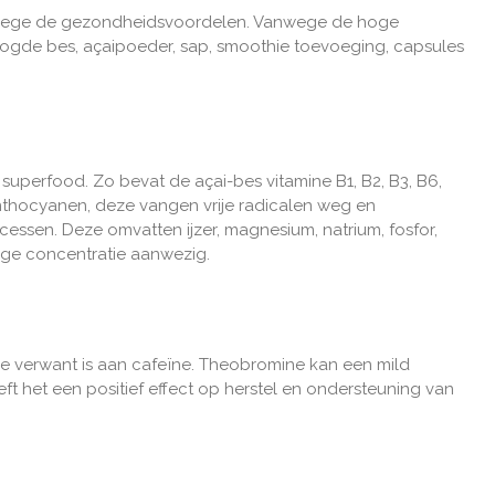
wege de gezondheidsvoordelen. Vanwege de hoge
droogde bes, açaipoeder, sap, smoothie toevoeging, capsules
e superfood.
Zo bevat de açai-bes vitamine B1, B2, B3, B6,
anthocyanen, deze vangen vrije radicalen weg en
rocessen. Deze omvatten
ijzer, magnesium, natrium, fosfor,
hoge concentratie aanwezig.
die verwant is aan cafeïne. Theobromine kan een mild
ft het een positief effect op herstel en ondersteuning van