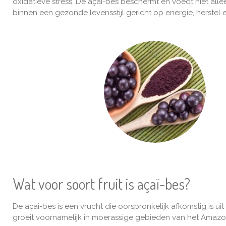
oxidatieve stress. De açai-bes beschermt en voedt niet all
binnen een gezonde levensstijl gericht op energie, herstel 
Wat voor soort fruit is açaï-bes?
De açai-bes is een vrucht die oorspronkelijk afkomstig is 
groeit voornamelijk in moerassige gebieden van het Amaz