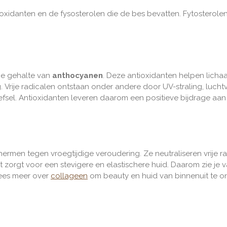
oxidanten en de fysosterolen die de bes bevatten. Fytosterolen
oge gehalte van
anthocyanen
. Deze antioxidanten helpen licha
ng. Vrije radicalen ontstaan onder andere door UV-straling, luch
fsel. Antioxidanten leveren daarom een positieve bijdrage aan
ermen tegen vroegtijdige veroudering. Ze neutraliseren vrije r
zorgt voor een stevigere en elastischere huid.
Daarom zie je 
Lees meer over
collageen
om beauty en huid van binnenuit te o