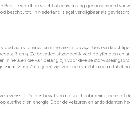
n Brazilië
wordt de vrucht al eeuwenlang geconsumeerd van
ood
beschouwd.
In Nederland is açai verkrijgbaar als gevries
vloed aan vitamines en mineralen is de açai-bes een krachtig
omega 3, 6 en 9. Ze
bevatten uitzonderlijk veel polyfenolen en 
en
mineralen die van belang zijn voor diverse stofwisselingsp
agnesium (21 mg/100 gram)
zijn voor een vrucht in een relatief 
ve levensstijl. De bes bevat van nature theobromine, een stof 
op alertheid en energie. Door de vetzuren en antioxidanten hee