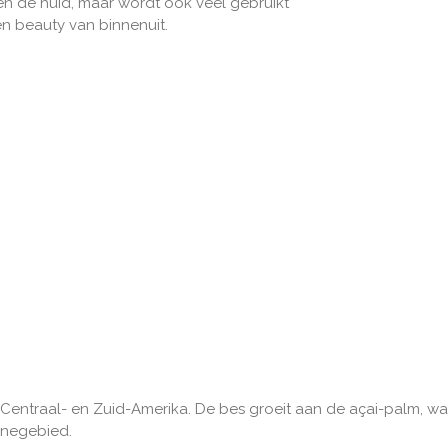
een de huid, maar wordt ook veel gebruikt
en beauty van binnenuit.
uit Centraal- en Zuid-Amerika. De bes groeit aan de açai-palm,
onegebied.