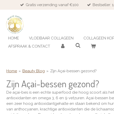
Gratis verzending vanaf €100
Bestseller:
Ga
direct
naar
de
hoofdinhoud
HOME
VLOEIBAAR COLLAGEEN
COLLAGEEN KO
AFSPRAAK & CONTACT
Home
»
Beauty Blog
»
Zijn Açai-bessen gezond?
Zijn Açai-bessen gezond?
De açai-bes is een echte superfood die hoog scoort als het
antioxidanten en omega 3, 6 en 9 vetzuren. Açai-bessen b
een zeer hoog antioxidantgehalte en staan bekend om hu
van anthocyanen, krachtige antioxidanten die de lichaam