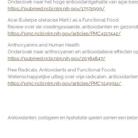
Onderzoek naar het hoge antioxidantgehalte van açai-bes
https://pubmed.ncbi.nlm.nih.gov/17571999/
Acai (Euterpe oleracea Mart.) as a Functional Food
Review over de voedingswaarde, antioxidanten en gezondh
https://pmc.ncbi.nlm.nih.gov/articles/PMC4217442/
Anthocyanins and Human Health
Onderzoek naar anthocyanen en antioxidatieve effecten op
https://pubmed.ncbi.nlm.nih.gov/20384847/
Free Radicals, Antioxidants and Functional Foods
Wetenschappelijke uitleg over vrije radicalen, antioxidante
https://pmc.ncbi.nlm.nih.gov/articles/PMC3249911/
Antioxidanten, collageen en hydratatie spelen samen een belang