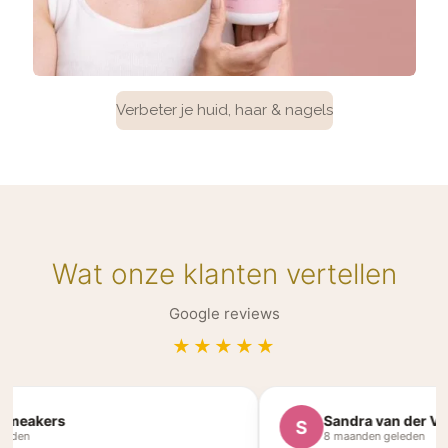
Verbeter je huid, haar & nagels
Wat onze klanten vertellen
Google reviews
★★★★★
eakers
Sandra van der Velde
S
en
8 maanden geleden