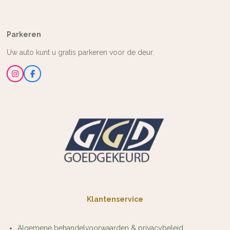
Parkeren
Uw auto kunt u gratis parkeren voor de deur.
I
F
n
a
s
c
t
e
a
b
g
o
r
o
a
k
m
Klantenservice
Algemene behandelvoorwaarden & privacybeleid