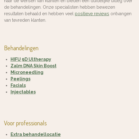
naar de wensen van klanten en bieden een duidelijke uitleg over
de behandelingen. Onze specialisten hebben bewezen
resultaten behaald en hebben veel
positieve reviews
ontvangen
van tevreden klanten.
Behandelingen
HIFU 9D Ultherapy
Zalm DNA Skin Boost
Microneedling
Peelings
Facials
Injectables
Voor professionals
Extra behandellocatie