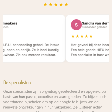
★★★★★
eakers
Sandra van der Veld
S
en
8 maanden geleden
★★★★★
I.F.U. behandeling gehad. De intake
Het gevoel bij deze beauty sa
 open en eerlijk. Ze is heel kundig
Een hele goede HIFU behande
baar. Zie ook meteen resultaat.
Een specialist in haar werk.
De specialisten
Onze specialisten zijn zorgvuldig geselecteerd en opgeleid op
basis van hun passie, expertise en vaardigheden. Ze blijven zich
voortdurend bijscholen om op de hoogte te blijven van de
nieuwste ontwikkelingen in hun vakgebied. Ze luisteren actief