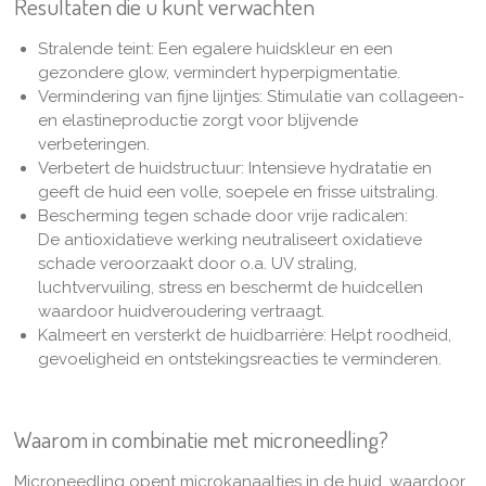
Resultaten die u kunt verwachten
Stralende teint: Een egalere huidskleur en een
gezondere glow,
v
ermindert hyperpigmentatie
.
Vermindering van fijne lijntjes: Stimulatie van collageen-
en elastineproductie zorgt voor blijvende
verbeteringen.
V
erbetert de huidstructuur: Intensieve hydratatie en
geeft de huid een volle, soepele en frisse uitstraling.
Bescherming tegen schade door vrije radicalen:
D
e
antioxidatieve werking n
eutraliseert oxidatieve
schade veroorzaakt door o.a. UV straling,
luchtvervuiling, stress en beschermt de huidcellen
waardoor huidveroudering vertraagt.
Kalmeert en versterkt de huidbarrière: H
elpt roodheid,
gevoeligheid en ontstekingsreacties te verminderen.
Waarom in combinatie met microneedling?
Microneedling opent microkanaaltjes in de huid, waardoor