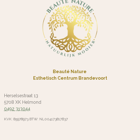
Beauté Nature
Esthetisch Centrum Brandevoort
Herselsestraat 13
5708 XK Helmond
0492 313044
KVK: 85978973 BTW: NL004173817B37