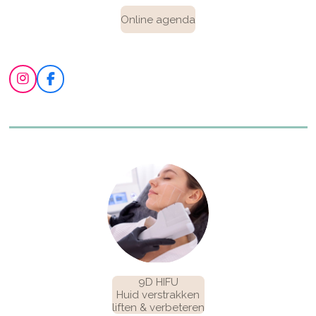
Online agenda
I
F
n
a
s
c
t
e
a
b
g
o
r
o
a
k
m
9D HIFU
Huid verstrakken
liften & verbeteren