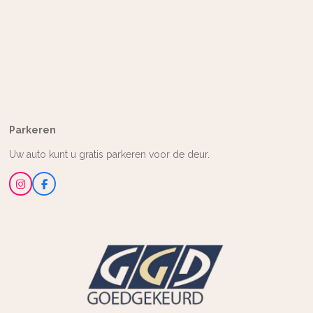
Parkeren
Uw auto kunt u gratis parkeren voor de deur.
I
F
n
a
s
c
t
e
a
b
g
o
r
o
a
k
m