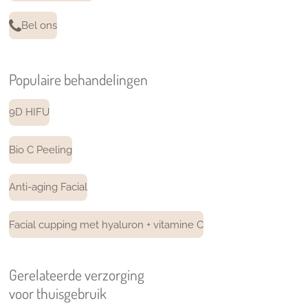
Bel ons
Populaire behandelingen
9D HIFU
Bio C Peeling
Anti-aging Facial
Facial cupping met hyaluron + vitamine C
Gerelateerde verzorging
voor thuisgebruik