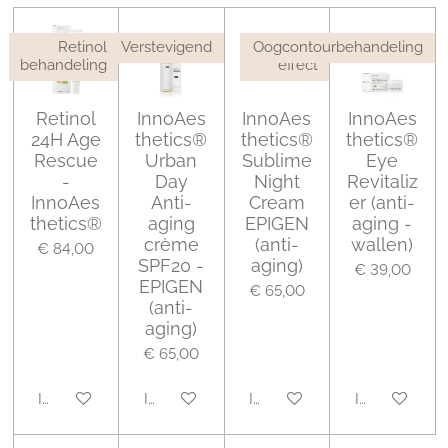
Retinol
Verstevigend
Oogcontourbehandeling
Plump
behandeling
effect
Retinol
InnoAes
InnoAes
InnoAes
24H Age
thetics®
thetics®
thetics®
Rescue
Urban
Sublime
Eye
-
Day
Night
Revitaliz
InnoAes
Anti-
Cream
er (anti-
thetics®
aging
EPIGEN
aging -
crème
(anti-
wallen)
€ 84,00
SPF20 -
aging)
€ 39,00
EPIGEN
€ 65,00
(anti-
aging)
€ 65,00
In winkelwagen
In winkelwagen
In winkelwagen
In winkelwa