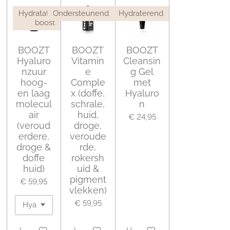
Hydratatie
Ondersteunend
Hydraterend
boost
BOOZT
BOOZT
BOOZT
Hyaluro
Vitamin
Cleansin
nzuur
e
g Gel
hoog-
Comple
met
en laag
x (doffe,
Hyaluro
molecul
schrale,
n
air
huid,
€ 24,95
(veroud
droge,
erdere,
veroude
droge &
rde,
doffe
rokersh
huid)
uid &
pigment
€ 59,95
vlekken)
€ 59,95