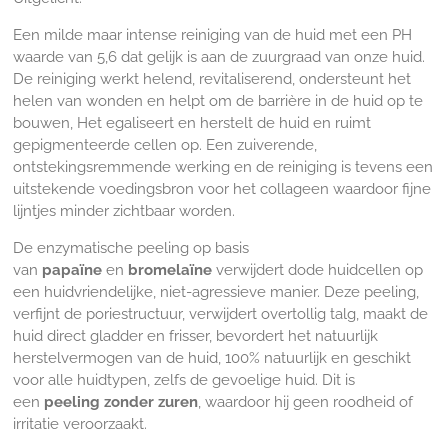
Een milde maar intense reiniging van de huid met
een PH
waarde van 5,6 dat gelijk is aan de zuurgraad van onze huid.
De reiniging werkt h
elend, revitaliserend, ondersteunt het
helen van wonden en helpt om de barrière in de huid op te
bouwen, Het egaliseert en herstelt de huid en ruimt
gepigmenteerde cellen op. Een zuiverende,
ontstekingsremmende werking en de reiniging is tevens een
uitstekende voedingsbron voor het collageen waardoor fijne
lijntjes minder zichtbaar worden.
De enzymatische peeling op basis
van
papaïne
en
bromelaïne
verwijdert dode huidcellen op
een huidvriendelijke, niet-agressieve manier. Deze peeling,
v
erfijnt de poriestructuur, v
erwijdert overtollig talg, m
aakt de
huid direct gladder en frisser, b
evordert het natuurlijk
herstelvermogen van de huid,
100% natuurlijk en geschikt
voor alle huidtypen, zelfs de gevoelige huid.
Dit is
een
peeling zonder zuren
, waardoor hij geen roodheid of
irritatie veroorzaakt.