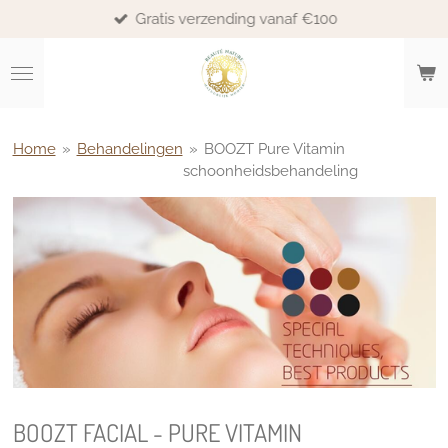
Gratis verzending vanaf €100
Ga
direct
naar
de
hoofdinhoud
Home
»
Behandelingen
»
BOOZT Pure Vitamin
schoonheidsbehandeling
BOOZT FACIAL - PURE VITAMIN