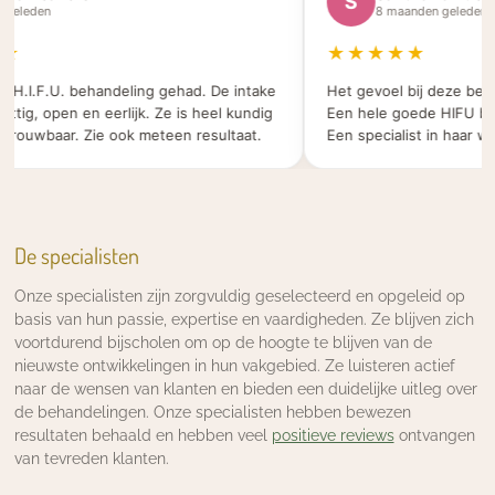
S
geleden
8 maanden geleden
★
★★★★★
 H.I.F.U. behandeling gehad. De intake
Het gevoel bij deze beaut
tig, open en eerlijk. Ze is heel kundig
Een hele goede HIFU beha
rouwbaar. Zie ook meteen resultaat.
Een specialist in haar werk
De specialisten
Onze specialisten zijn zorgvuldig geselecteerd en opgeleid op
basis van hun passie, expertise en vaardigheden. Ze blijven zich
voortdurend bijscholen om op de hoogte te blijven van de
nieuwste ontwikkelingen in hun vakgebied. Ze luisteren actief
naar de wensen van klanten en bieden een duidelijke uitleg over
de behandelingen. Onze specialisten hebben bewezen
resultaten behaald en hebben veel
positieve reviews
ontvangen
van tevreden klanten.