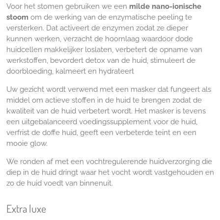
Voor het stomen gebruiken we een
milde nano-ionische
stoom
om de werking van de enzymatische peeling te
versterken. Dat a
ctiveert de enzymen zodat ze dieper
kunnen werken, v
erzacht de hoornlaag waardoor dode
huidcellen makkelijker loslaten, v
erbetert de opname van
werkstoffen, b
evordert detox van de huid, s
timuleert de
doorbloeding, k
almeert en hydrateert
Uw gezicht wordt verwend met een masker dat fungeert als
middel om actieve stoffen in de huid te brengen zodat de
kwaliteit van de huid verbetert wordt.
Het masker is tevens
een uitgebalanceerd voedingssupplement voor de huid,
verfrist de doffe huid, geeft een verbeterde teint en een
mooie glow.
We ronden af met een vochtregulerende huidverzorging die
diep in de huid dringt waar het vocht wordt vastgehouden en
zo de huid voedt van binnenuit.
Extra luxe