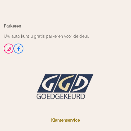
Parkeren
Uw auto kunt u gratis parkeren voor de deur.
I
F
n
a
s
c
t
e
a
b
g
o
r
o
a
k
m
Klantenservice